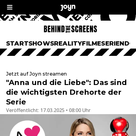
START
SHOWS
REALITY
FILME
SERIEN
DO
Jetzt auf Joyn streamen
"Anna und die Liebe": Das sind
die wichtigsten Drehorte der
Serie
Veröffentlicht:
17.03.2025 • 08:00 Uhr