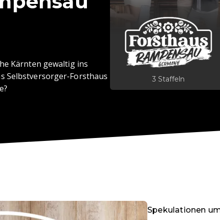
ampensau
he Kärnten gewaltig ins
s Selbstversorger-Forsthaus
3 Staffeln
e?
Spekulationen um 