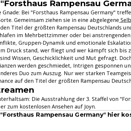
 "Forsthaus Rampensau Germ
ne Gnade: Bei "Forsthaus Rampensau Germany" treff
Sorte. Gemeinsam ziehen sie in eine abgelegene
Selb
: den Titel der größten Rampensau Deutschlands und 
hlafen im Mehrbettzimmer oder bei anstrengenden S
nflikte, Gruppen-Dynamik und emotionale Eskalatio
 Druck stand, wer fliegt und wer kämpft sich bis 
en sind Wissen, Geschicklichkeit und Mut gefragt. Do
llianzen werden geschmiedet, Intrigen gesponnen un
nderes Duo zum Auszug. Nur wer starken Teamgeist,
Chance auf den Titel der größten Rampensau Deutsch
streamen
nterhaltsam: Die Ausstrahlung der 3. Staffel von "
aber zum kostenlosen Ansehen auf Joyn.
n "Forsthaus Rampensau Germany" hier ko