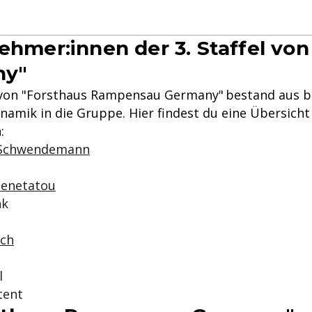
ehmer:innen der 3. Staffel von
ny"
l von "Forsthaus Rampensau Germany" bestand aus b
namik in die Gruppe. Hier findest du eine Übersicht
:
 Schwendemann
Benetatou
nk
ch
l
tent