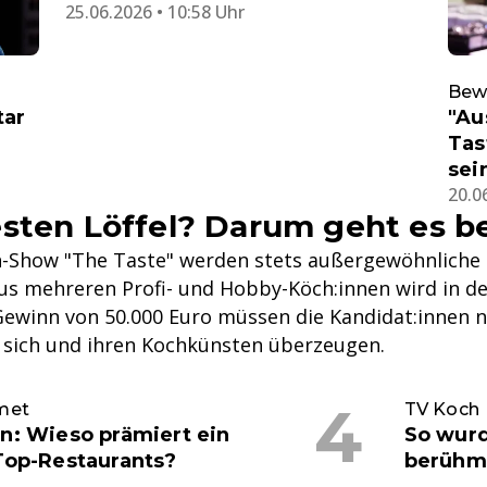
25.06.2026 • 10:58 Uhr
Bew
tar
"Au
Tas
sei
20.0
sten Löffel? Darum geht es be
ch-Show "The Taste" werden stets außergewöhnlich
Aus mehreren Profi- und Hobby-Köch:innen wird in d
Gewinn von 50.000 Euro müssen die Kandidat:innen ni
 sich und ihren Kochkünsten überzeugen.
met
TV Koch
n: Wieso prämiert ein
So wurd
 Top-Restaurants?
berühm