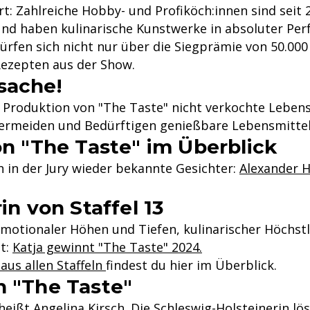
rt: Zahlreiche Hobby- und Profiköch:innen sind seit
d haben kulinarische Kunstwerke in absoluter Perfe
ürfen sich nicht nur über die Siegprämie von 50.00
Rezepten aus der Show.
sache!
e Produktion von "The Taste" nicht verkochte Lebens
ermeiden und Bedürftigen genießbare Lebensmittel
on "The Taste" im Überblick
h in der Jury wieder bekannte Gesichter:
Alexander 
in von Staffel 13
tionaler Höhen und Tiefen, kulinarischer Höchstl
st:
Katja gewinnt "The Taste" 2024.
us allen Staffeln
findest du hier im Überblick.
n "The Taste"
eißt Angelina Kirsch. Die Schleswig-Holsteinerin lös