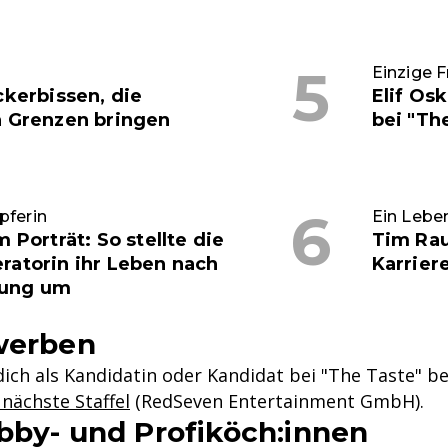
Einzige 
ckerbissen, die
Elif Os
n Grenzen bringen
bei "Th
pferin
Ein Lebe
 Porträt: So stellte die
Tim Rau
ratorin ihr Leben nach
Karrier
kung um
werben
ich als Kandidatin oder Kandidat bei "The Taste" 
nächste Staffel
(RedSeven Entertainment GmbH).
bby- und Profiköch:innen