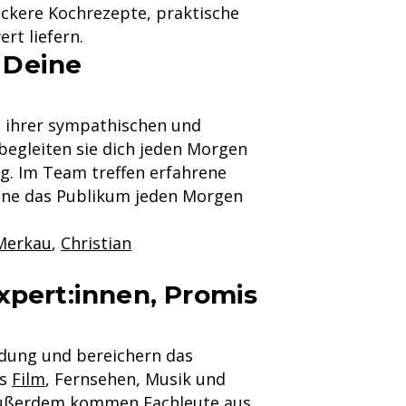
eckere Kochrezepte, praktische
rt liefern.
 Deine
 ihrer sympathischen und
begleiten sie dich jeden Morgen
g. Im Team treffen erfahrene
aune das Publikum jeden Morgen
 Merkau
,
Christian
xpert:innen, Promis
ndung und bereichern das
us
Film
, Fernsehen, Musik und
. Außerdem kommen Fachleute aus