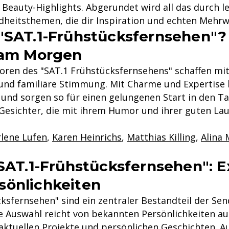
 Beauty-Highlights. Abgerundet wird all das durch l
heitsthemen, die dir Inspiration und echten Mehrwe
"SAT.1-Frühstücksfernsehen"?
 am Morgen
ren des "SAT.1 Frühstücksfernsehens" schaffen mit
und familiäre Stimmung. Mit Charme und Expertise 
und sorgen so für einen gelungenen Start in den Ta
-Gesichter, die mit ihrem Humor und ihrer guten L
lene Lufen
,
Karen Heinrichs
,
Matthias Killing
,
Alina
SAT.1-Frühstücksfernsehen": E
sönlichkeiten
cksfernsehen" sind ein zentraler Bestandteil der Se
e Auswahl reicht von bekannten Persönlichkeiten a
re aktuellen Projekte und persönlichen Geschichten