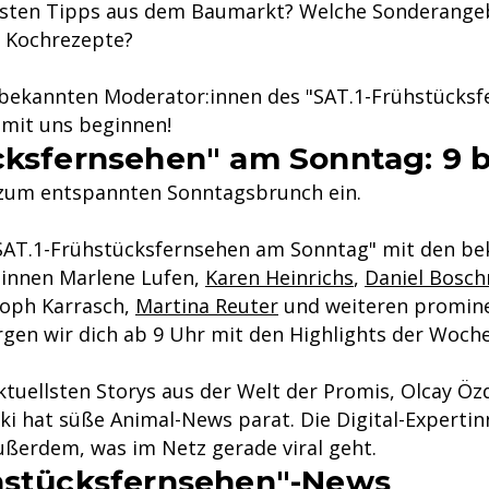
besten Tipps aus dem Baumarkt? Welche Sonderange
n Kochrezepte?
 bekannten Moderator:innen des "SAT.1-Frühstücksf
mit uns beginnen!
cksfernsehen" am Sonntag: 9 b
 zum entspannten Sonntagsbrunch ein.
SAT.1-Frühstücksfernsehen am Sonntag" mit den be
innen Marlene Lufen,
Karen Heinrichs
,
Daniel Bosc
toph Karrasch,
Martina Reuter
und weiteren promine
gen wir dich ab 9 Uhr mit den Highlights der Woche
ktuellsten Storys aus der Welt der Promis, Olcay Öz
i hat süße Animal-News parat. Die Digital-Experti
ßerdem, was im Netz gerade viral geht.
ühstücksfernsehen"-News