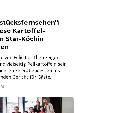
hstücksfernsehen":
ese Kartoffel-
n Star-Köchin
hen
e von Felicitas Then zeigen
nd vielseitig Pellkartoffeln sein
nellen Feierabendessen bis
den Gericht für Gäste.
Uhr