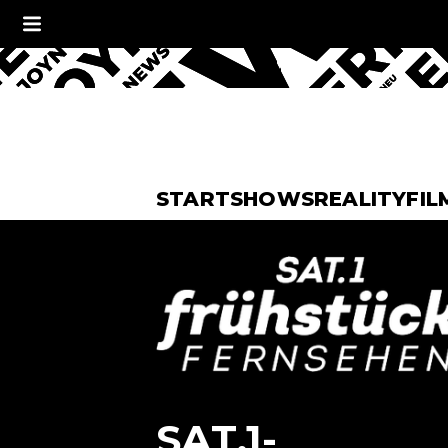
START
SHOWS
REALITY
FIL
SAT.1-