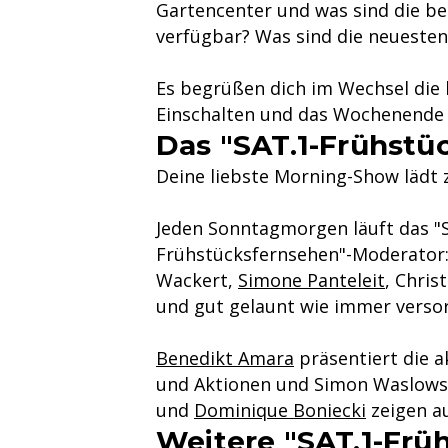
Gartencenter und was sind die 
verfügbar? Was sind die neueste
Es begrüßen dich im Wechsel die
Einschalten und das Wochenende 
Das "SAT.1-Frühstü
Deine liebste Morning-Show lädt
Jeden Sonntagmorgen läuft das "
Frühstücksfernsehen"-Moderator:
Wackert,
Simone Panteleit
, Chris
und gut gelaunt wie immer versor
Benedikt Amara
präsentiert die a
und Aktionen und Simon Waslowsk
und
Dominique Boniecki
zeigen au
Weitere "SAT.1-Fr