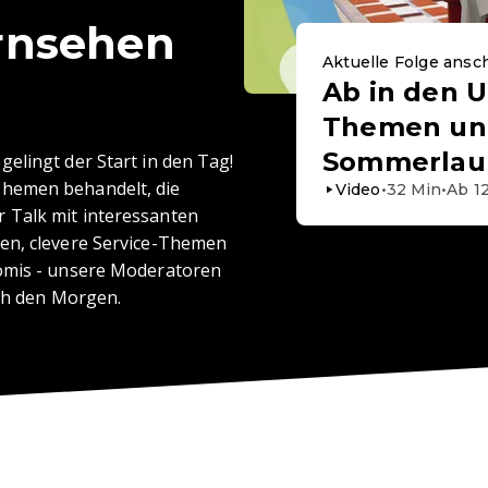
rnsehen
Aktuelle Folge ans
Ab in den U
Themen un
Sommerlau
elingt der Start in den Tag!
hemen behandelt, die
Video
•
32
Min
•
Ab
1
 Talk mit interessanten
en, clevere Service-Themen
romis - unsere Moderatoren
rch den Morgen.