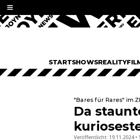
START
SHOWS
REALITY
FIL
"Bares für Rares" im 
Da staunt
kuriosest
Veröffentlicht:
19.11.2024 • 