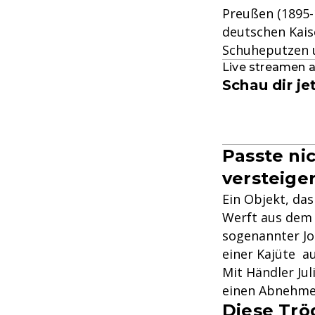
Preußen (1895-
deutschen Kaise
Schuheputzen u
Live streamen a
Schau dir je
Passte nic
versteige
Ein Objekt, das
Werft aus dem 
sogenannter Jol
einer Kajüte a
Mit Händler Jul
einen Abnehme
Diese Trö