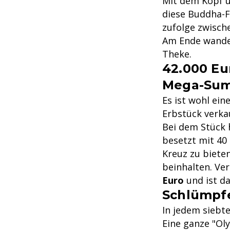
Mit dem Kopf u
diese Buddha-F
zufolge zwisch
Am Ende wander
Theke.
42.000 Eu
Mega-Su
Es ist wohl ei
Erbstück verkau
Bei dem Stück 
besetzt mit 40 
Kreuz zu bieten
beinhalten. Ve
Euro
und ist d
Schlümpf
In jedem siebt
Eine ganze "Ol