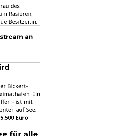
Frau des
zum Rasieren,
eue Besitzer:in.
estream an
ird
er Bickert-
eimathafen. Ein
fen - ist mit
enten auf See.
e
5.500 Euro
e für alle