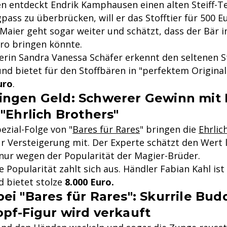
 entdeckt Endrik Kamphausen einen alten Steiff-T
gpass zu überbrücken, will er das Stofftier für 500 E
 Maier geht sogar weiter und schätzt, dass der Bär 
ro bringen könnte.
erin Sandra Vanessa Schäfer erkennt den seltenen St
und bietet für den Stoffbären in "perfektem Origina
uro
.
ngen Geld: Schwerer Gewinn mit 
"Ehrlich Brothers"
ezial-Folge von "
Bares für Rares
" bringen die
Ehrlic
r Versteigerung mit. Der Experte schätzt den Wert l
 nur wegen der Popularität der Magier-Brüder.
 Popularität zahlt sich aus. Händler Fabian Kahl ist
 bietet stolze
8.000 Euro.
ei "Bares für Rares": Skurrile Bud
pf-Figur wird verkauft