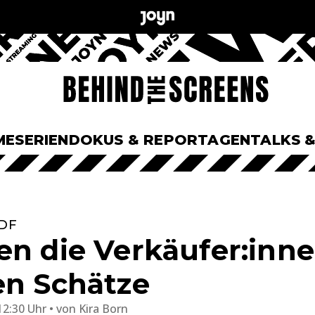
ME
SERIEN
DOKUS & REPORTAGEN
TALKS 
ZDF
en die Verkäufer:innen
en Schätze
12:30 Uhr
von
Kira Born