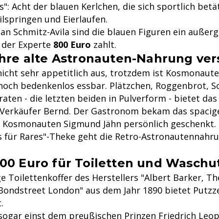
s": Acht der blauen Kerlchen, die sich sportlich bet
lspringen und Eierlaufen.
ian Schmitz-Avila sind die blauen Figuren ein außer
n der Experte
800 Euro
zahlt.
ahre alte Astronauten-Nahrung ver
 nicht sehr appetitlich aus, trotzdem ist Kosmonau
noch bedenkenlos essbar. Plätzchen, Roggenbrot, S
ten - die letzten beiden in Pulverform - bietet das 
 Verkäufer Bernd. Der Gastronom bekam das spaci
 Kosmonauten Sigmund Jähn persönlich geschenkt.
s für Rares"-Theke geht die Retro-Astronautennahr
00 Euro für Toiletten und Waschut
 Toilettenkoffer des Herstellers "Albert Barker, T
Bondstreet London" aus dem Jahr 1890 bietet Putzz
.
l sogar einst dem preußischen Prinzen Friedrich Leo