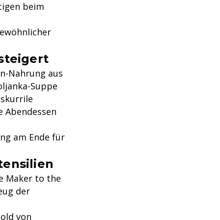
ätigen beim
gewöhnlicher
steigert
ten-Nahrung aus
oljanka-Suppe
skurrile
ge Abendessen
ung am Ende für
ensilien
he Maker to the
eug der
pold von