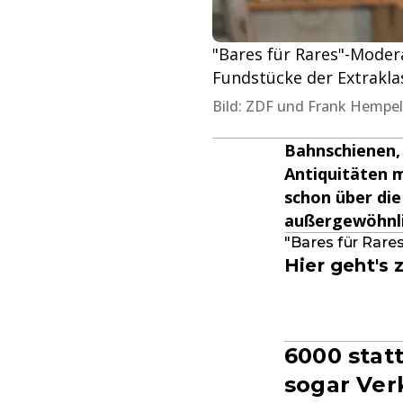
"Bares für Rares"-Modera
Fundstücke der Extrakla
Bild: ZDF und Frank Hempel
Bahnschienen, 
Antiquitäten m
schon über die
außergewöhnli
"Bares für Rare
Hier geht's
6000 stat
sogar Ver