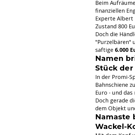
Beim Aufräumen
finanziellen En
Experte Albert
Zustand 800 Eu
Doch die Händl
"Purzelbären" 
saftige
6.000 E
Namen bri
Stück der 
In der Promi-Sp
Bahnschiene zu
Euro - und das
Doch gerade die
dem Objekt und
Namaste b
Wackel-Ko