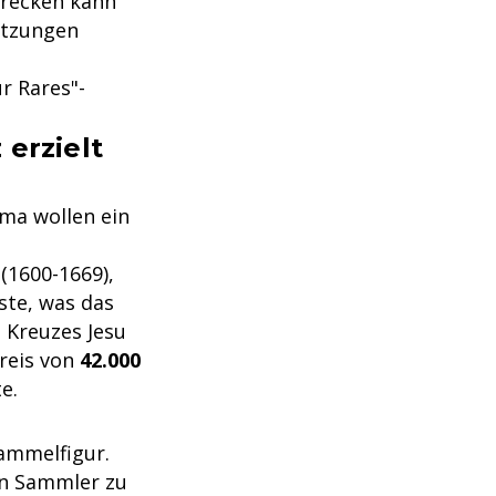
trecken kann
ätzungen
r Rares"-
erzielt
ima wollen ein
(1600-1669),
ste, was das
s Kreuzes Jesu
preis von
42.000
e.
ammelfigur.
in Sammler zu