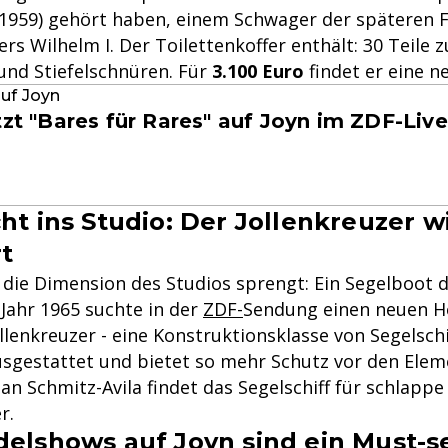
1959) gehört haben, einem Schwager der späteren 
rs Wilhelm I. Der Toilettenkoffer enthält: 30 Teile 
nd Stiefelschnüren. Für
3.100 Euro
findet er eine n
uf Joyn
tzt "Bares für Rares" auf Joyn im ZDF-Liv
ht ins Studio: Der Jollenkreuzer w
rt
 die Dimension des Studios sprengt: Ein Segelboot d
Jahr 1965 suchte in der
ZDF-
Sendung einen neuen H
lenkreuzer - eine Konstruktionsklasse von Segelschif
usgestattet und bietet so mehr Schutz vor den Elem
ian Schmitz-Avila findet das Segelschiff für schlapp
r.
delshows auf Joyn sind ein Must-se