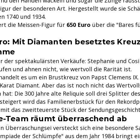
nd den Händen wackeln und sogar die Zunge rauss
igur der besonderen Art. Hergestellt wurde sie Sch
en 1740 und 1934.
t die Meissen-Figur für
650 Euro
über die "Bares fü
ro: Mit Diamanten besetztes Kreuz 
mme
ner der spektakulärsten Verkäufe: Stephanie und Cos
fen und ahnen nicht, wie wertvoll die Rarität ist.
handelt es um ein Brustkreuz von Papst Clemens IX. 
Karat Diamant. Aber das ist noch nicht das Wertvoll
 hat: Die 300 Jahre alte Reliquie soll drei Splitter de
rsteigert wird das Familienerbstück für den Rekord
amit das zweitteuerste Stück der Sendungsgeschicht
e-Team räumt überraschend ab
en Überraschungsei versteckt sich eine besondere S
ympiade der Schlümpfe" aus dem Jahr 1984 bringt e