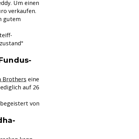
eddy. Um einen
uro verkaufen.
in gutem
eiff-
lzustand"
Fundus-
h Brothers
eine
ediglich auf 26
 begeistert von
dha-