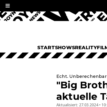
START
SHOWS
REALITY
FIL
Echt. Unberechenbar. 
"Big Broth
aktuelle
Aktualisiert:
27.03.2024 • 10