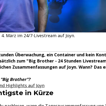
 4. März im 24/7-Livestream auf Joyn.
Stunden Überwachung, ein Container und kein Kont
ätzlich zum "Big Brother - 24 Stunden Livestream
lichen Zusammenfassungen auf Joyn. Wann? Das e
"Big Brother"?
nd Highlights auf Joyn
tigste in Kürze
 du nachlesen, wann die Tageszusammenfassung von "