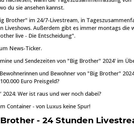
o du sie ansehen kannst.
"Big Brother" im 24/7-Livestream, in Tageszusammen
en Liveshows. Außerdem gibt es immer montags die w
other live - Die Entscheidung".
zum News-Ticker.
mine und Sendezeiten von "Big Brother" 2024' im Übe
 Bewohnerinnen und Bewohner von "Big Brother" 2024.
100.000 Euro Preisgeld?
" 2024: Wer ist raus und wer noch dabei?
em Container - von Luxus keine Spur!
 Brother - 24 Stunden Livestr