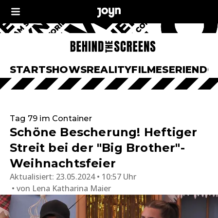
START
SHOWS
REALITY
FILME
SERIEN
DO
Tag 79 im Container
Schöne Bescherung! Heftiger
Streit bei der "Big Brother"-
Weihnachtsfeier
Aktualisiert:
23.05.2024 • 10:57 Uhr
von
Lena Katharina Maier