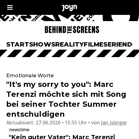
START
SHOWS
REALITY
FILME
SERIEN
DO
Emotionale Worte
"It's my sorry to you": Marc
Terenzi möchte sich mit Song
bei seiner Tochter Summer
entschuldigen
Aktualisiert:
27.06.2026 • 15:55 Uhr
von
Jan Islinger
:newstime
"Kein guter Vater": Marc Terenzi