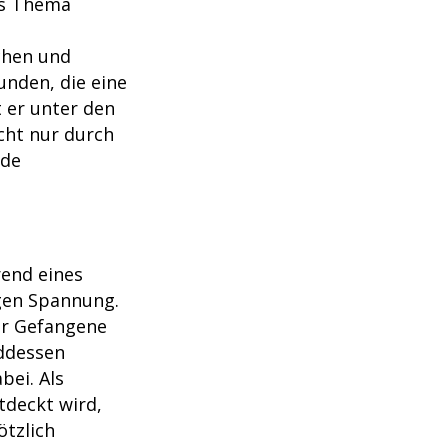
as Thema
chen und
unden, die eine
t er unter den
cht nur durch
nde
rend eines
gen Spannung.
ür Gefangene
ddessen
bei. Als
tdeckt wird,
ötzlich