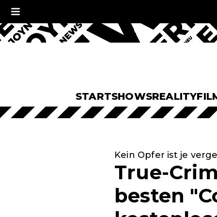
START
SHOWS
REALITY
FIL
Kein Opfer ist je verg
True-Crim
besten "C