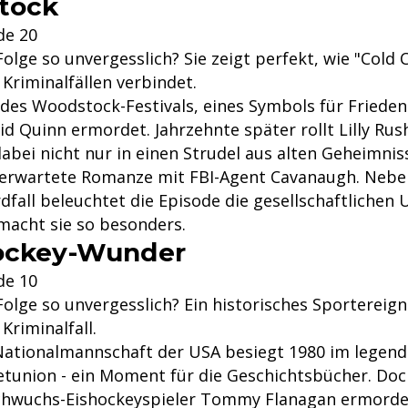
tock
de 20
olge so unvergesslich? Sie zeigt perfekt, wie "Cold 
Kriminalfällen verbindet.
des Woodstock-Festivals, eines Symbols für Frieden 
id Quinn ermordet. Jahrzehnte später rollt Lilly Rus
dabei nicht nur in einen Strudel aus alten Geheimni
unerwartete Romanze mit FBI-Agent Cavanaugh. Neb
dfall beleuchtet die Episode die gesellschaftlichen
 macht sie so besonders.
Hockey-Wunder
de 10
olge so unvergesslich? Ein historisches Sportereignis
Kriminalfall.
Nationalmannschaft der USA besiegt 1980 im legend
jetunion - ein Moment für die Geschichtsbücher. Doc
chwuchs-Eishockeyspieler Tommy Flanagan ermordet