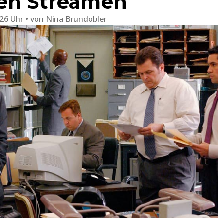
sen Streamen
:26 Uhr
von
Nina Brundobler