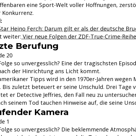
ffenbaren eine Sport-Welt voller Hoffnungen, zerst
r Konkurrenz.
:
ar Heino Ferch: Darum gilt er als der deutsche Bruc
t weiter:
Vier neue Folgen der ZDF-True-Crime-Reihe
etzte Berufung
de 20
olge so unvergesslich? Eine der tragischsten Episod
nach der Hinrichtung ans Licht kommt.
amerikaner Tipps wird in den 1970er-Jahren wegen
. Bis zuletzt beteuert er seine Unschuld. Drei Tage 
tet er Detective Jeffries, den Fall neu zu untersuchen
nach seinem Tod tauchen Hinweise auf, die seine Uns
aufender Kamera
de 1
Folge so unvergesslich? Die beklemmende Atmosphä