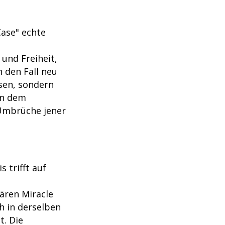
Case" echte
und Freiheit,
h den Fall neu
ssen, sondern
en dem
 Umbrüche jener
 trifft auf
ären Miracle
h in derselben
. Die