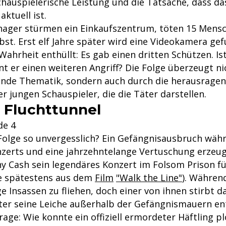
chauspielerische Leistung und die Tatsache, dass d
ktuell ist.
nager stürmen ein Einkaufszentrum, töten 15 Mens
lbst. Erst elf Jahre später wird eine Videokamera gef
ahrheit enthüllt: Es gab einen dritten Schützen. Is
t er einen weiteren Angriff? Die Folge überzeugt ni
ende Thematik, sondern auch durch die herausrage
 jungen Schauspieler, die die Täter darstellen.
m Fluchttunnel
de 4
Folge so unvergesslich? Ein Gefängnisausbruch wäh
zerts und eine jahrzehntelange Vertuschung erzeu
ny Cash sein legendäres Konzert im Folsom Prison f
le spätestens aus dem
Film
"Walk the Line"
). Währen
e Insassen zu fliehen, doch einer von ihnen stirbt da
ter seine Leiche außerhalb der Gefängnismauern en
Frage: Wie konnte ein offiziell ermordeter Häftling pl