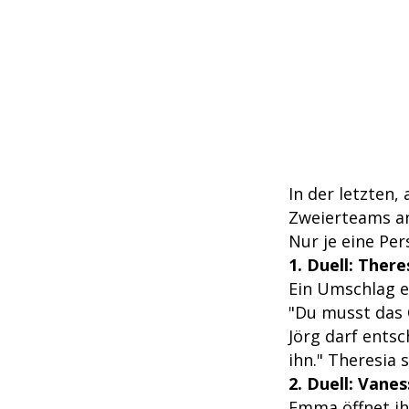
In der letzten,
Zweierteams a
Nur je eine Per
1. Duell: There
Ein Umschlag en
"Du musst das 
Jörg darf entsc
ihn." Theresia 
2. Duell: Vane
Emma öffnet ihr