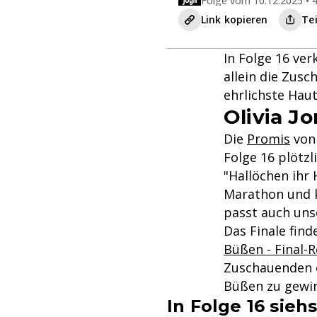
Folge vom 10.12.2025 • 4
Link kopieren
Te
In Folge 16 ve
allein die Zusc
ehrlichste Hau
Olivia J
Die
Promis
vo
Folge 16 plötz
"Hallöchen ihr 
Marathon und ke
passt auch unse
Das Finale fin
Büßen - Final-
Zuschauenden e
Büßen zu gewi
In Folge 16 sieh