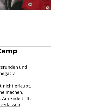
 Camp
ngsrunden und
negativ
t nicht erlaubt.
rne machen.
 Am Ende trifft
 verlassen
.