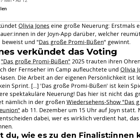
7 Min • Ab 12
ilen
rkündet
Olivia Jones
eine große Neuerung: Erstmals 
hauer:innen in der Joyn-App darüber, welcher reumüt
t beweist und "
Das große Promi-Büßen
" gewinnt.
ones verkündet das Voting
n
"Das große Promi-Büßen"
2025 trauten ihren Ohren
lich der Fernseher im Camp aufleuchtete und
Olivia 
Hasen. Die Arbeit an der eigenen Persönlichkeit ist l
in Sprint. [...] 'Das große Promi-Büßen' ist kein Sp
re spektakuläre Neuerung! Das hier ist nicht das gr
det nämlich in der großen
Wiedersehens-Show "Das g
Reunion"
ab 11. Dezember um 15 Uhr auf Joyn statt. 
ntscheiden dabei, wer es wirklich verdient hat, da
nnen.
st du, wie es zu den Finalist:innen