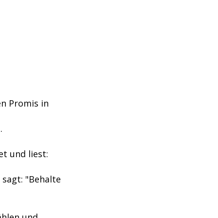
en Promis in
.
t und liest:
 sagt: "Behalte
wählen und