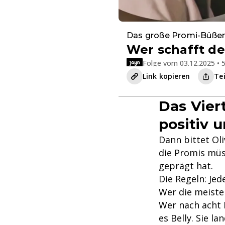
Das große Promi-Büße
Wer schafft de
Folge vom 03.12.2025 • 5
Link kopieren
Te
Das Vier
positiv 
Dann bittet Ol
die Promis müs
geprägt hat.
Die Regeln: Jed
Wer die meiste
Wer nach acht 
es Belly. Sie l