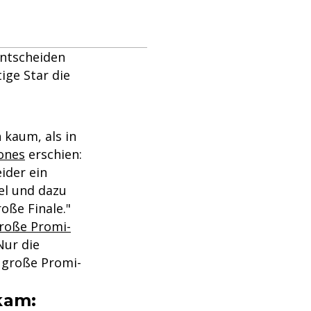
entscheiden
ige Star die
 kaum, als in
Jones
erschien:
eider ein
iel und dazu
oße Finale."
roße Promi-
Nur die
s große Promi-
 kam: