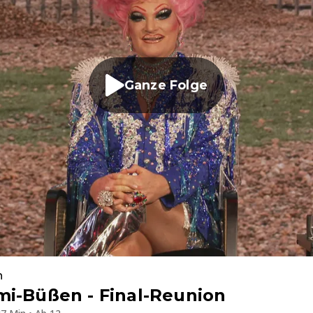
Ganze Folge
n
mi-Büßen - Final-Reunion