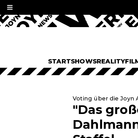
START
SHOWS
REALITY
FIL
Voting über die Joyn
"Das groß
Dahlmann 