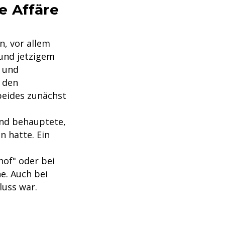
e Affäre
n, vor allem
und jetzigem
- und
r den
 beides zunächst
und behauptete,
 hatte. Ein
hof" oder bei
e. Auch bei
hluss war.