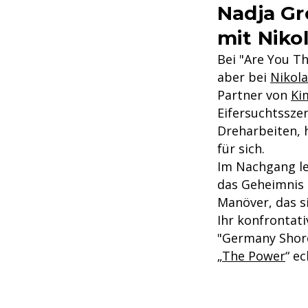
Nadja Gr
mit Niko
Bei "Are You T
aber bei
Nikol
Partner von
Ki
Eifersuchtssze
Dreharbeiten, h
für sich.
Im Nachgang le
das Geheimnis 
Manöver, das si
Ihr konfrontati
"Germany Shore"
„
The Power
“ ec