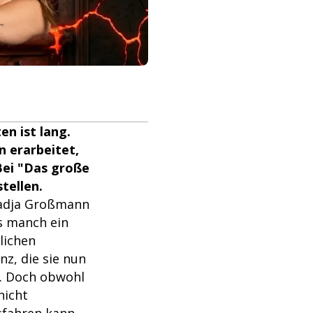
en ist lang.
n erarbeitet,
 Bei "Das große
tellen.
Nadja Großmann
ls manch ein
lichen
nz, die sie nun
t. Doch obwohl
nicht