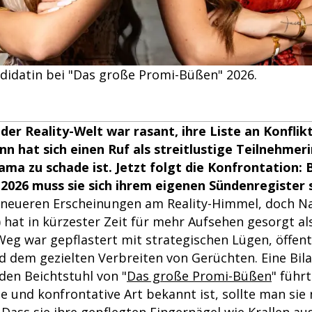
didatin bei "Das große Promi-Büßen" 2026.
 der Reality-Welt war rasant, ihre Liste an Konflikt
 hat sich einen Ruf als streitlustige Teilnehmeri
rama zu schade ist. Jetzt folgt die Konfrontation:
026 muss sie sich ihrem eigenen Sündenregister s
er neueren Erscheinungen am Reality-Himmel, doch 
) hat in kürzester Zeit für mehr Aufsehen gesorgt a
Weg war gepflastert mit strategischen Lügen, öffent
d dem gezielten Verbreiten von Gerüchten. Eine Bila
den Beichtstuhl von "
Das große Promi-Büßen
" führ
ute und konfrontative Art bekannt ist, sollte man sie 