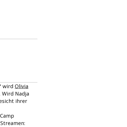
" wird
Olivia
. Wird Nadja
esicht ihrer
m Camp
m Streamen: