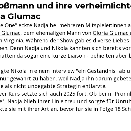
oßmann und ihre verheimlicht
la Glumac
he One" eckte Nadja bei mehreren Mitspieler:innen a
a Glumac
, dem ehemaligen Mann von
Gloria Glumac
m Virginia
. Während der Show gab es diverse Liebes
nen. Denn Nadja und Nikola kannten sich bereits vo
atten da sogar eine kurze Liaison - behielten aber
gte Nikola in einem Interview "ein Geständnis" ab 
nur gewahrt zu haben, weil Nadja ihn darum gebeten
e als nicht unbegabte Strategin entlarvte.
ver Kurs setzte sich auch 2025 fort. Ob beim "Promi
, Nadja blieb ihrer Linie treu und sorgte für Unruh
kte sie mit ihrer Art an, bevor für sie in Folge 18 Sc