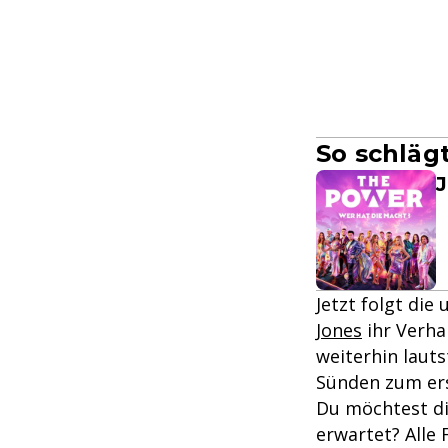
So schläg
J
Jetzt folgt di
Jones
ihr Verha
weiterhin lauts
Sünden zum ers
Du möchtest d
erwartet? Alle