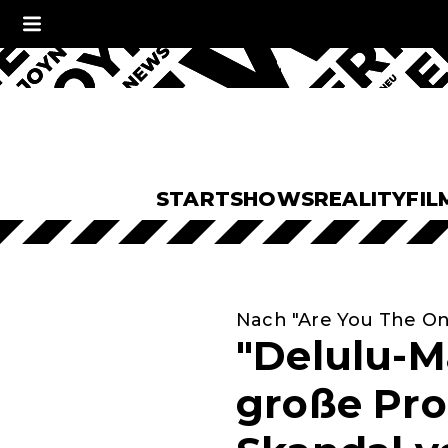
START
SHOWS
REALITY
FIL
Nach "Are You The O
"Delulu-M
große Pro