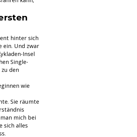
sfahren kann,
ersten
nt hinter sich
he ein. Und zwar
Kykladen-Insel
hen Single-
r zu den
leginnen wie
e
nte. Sie räumte
rständnis
a man mich bei
 sich alles
ss.