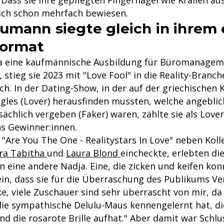
Dass sie ihre gepflegten Fingernägel wie Krallen au
ßlich schon mehrfach bewiesen.
umann siegte gleich in ihrem 
Format
 eine kaufmännische Ausbildung für Büromanageme
 stieg sie 2023 mit "Love Fool" in die Reality-Branc
ich. In der Dating-Show, in der auf der griechischen 
ngles (Lover) herausfinden mussten, welche angeblic
ächlich vergeben (Faker) waren, zählte sie als Love
s Gewinner:innen.
i "Are You The One - Realitystars In Love" neben Kol
ra Tabitha
und
Laura Blond
eincheckte, erlebten di
 eine andere Nadja. Eine, die zicken und keifen kon
ein, dass sie für die Überraschung des Publikums Ve
ke, viele Zuschauer sind sehr überrascht von mir, d
 die sympathische Delulu-Maus kennengelernt hat, die
und die rosarote Brille aufhat." Aber damit war Schlu