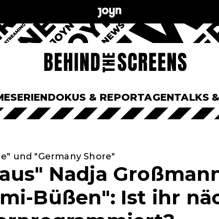
ME
SERIEN
DOKUS & REPORTAGEN
TALKS 
ne" und "Germany Shore"
aus" Nadja Großmann
mi-Büßen": Ist ihr nä