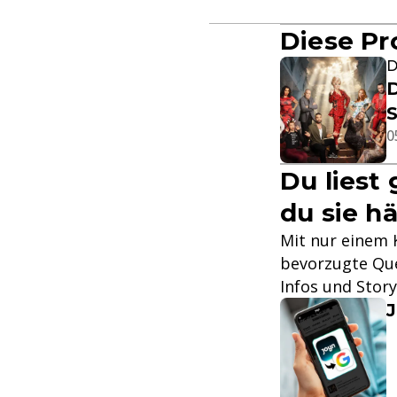
Diese Pr
D
D
S
0
Du liest
du sie hä
Mit nur einem K
bevorzugte Que
Infos und Stor
J