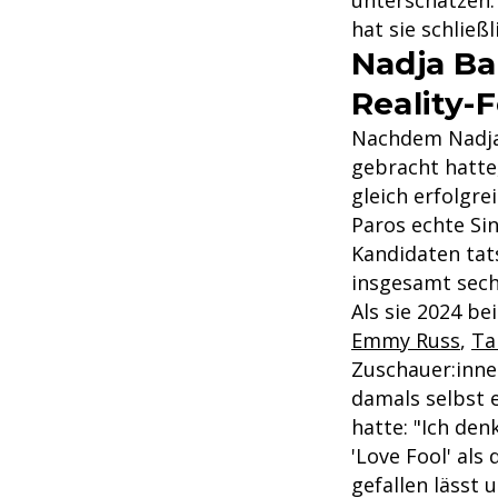
unterschätzen. 
hat sie schlie
Nadja Ba
Reality-
Nachdem Nadja
gebracht hatte,
gleich erfolgre
Paros echte Si
Kandidaten tats
insgesamt sech
Als sie 2024 be
Emmy Russ
,
Ta
Zuschauer:innen
damals selbst 
hatte: "Ich den
'Love Fool' als
gefallen lässt 