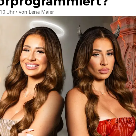
vorprogrammiert?
:10 Uhr
von
Lena Maier