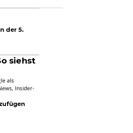
n der 5.
o siehst
le als
ews, Insider-
nzufügen