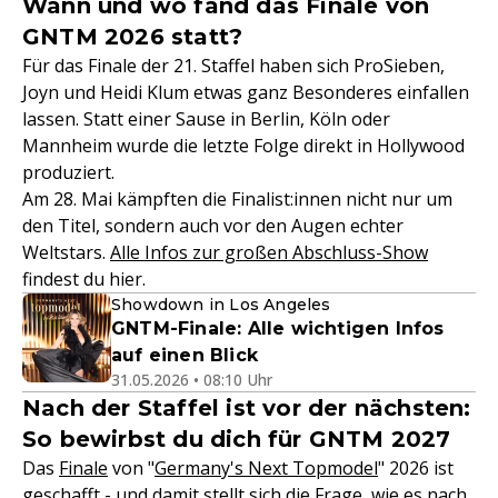
Wann und wo fand das Finale von
GNTM 2026 statt?
Für das Finale der 21. Staffel haben sich ProSieben,
Joyn und Heidi Klum etwas ganz Besonderes einfallen
lassen. Statt einer Sause in Berlin, Köln oder
Mannheim wurde die letzte Folge direkt in Hollywood
produziert.
Am 28. Mai kämpften die Finalist:innen nicht nur um
den Titel, sondern auch vor den Augen echter
Weltstars.
Alle Infos zur großen Abschluss-Show
findest du hier.
Showdown in Los Angeles
GNTM-Finale: Alle wichtigen Infos
auf einen Blick
31.05.2026 • 08:10 Uhr
Nach der Staffel ist vor der nächsten:
So bewirbst du dich für GNTM 2027
Das
Finale
von "
Germany's Next Topmodel
" 2026 ist
geschafft - und damit stellt sich die Frage, wie es nach