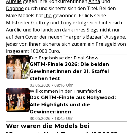
Aurélie
gegen ihre Konkurrentinnen
Anna
und
Daphne
durch und sicherte sich den Titel. Bei den
Male Models hat
Ibo
gewonnen. Er ließ seine
Mitstreiter
Godfrey
und
Tony
erfolgreich hinter sich.
Aurélie und Ibo landeten dank ihres Siegs nicht nur
auf dem Cover der neuen "Harper's Bazaar"-Ausgabe,
jede:r von ihnen sicherte sich zudem ein Preisgeld von
insgesamt 100.000 Euro.
Die Ergebnisse der Final-Show
GNTM-Finale 2026: Die beiden
Gewinner:innen der 21. Staffel
stehen fest
03.06.2026 • 08:16 Uhr
Willkommen in der Traumfabrik!
Das GNTM-Finale aus Hollywood:
Alle Highlights und die
Gewinner:innen
30.05.2026 • 18:45 Uhr
Wer waren die Models bei