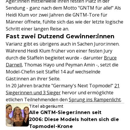
Ager:innen mittlerweile ihren festen Platz in der
Sendung - ganz nach dem Motto "GNTM für alle!" Als
Heidi Klum vor zwei Jahren die GNTM-Tore für
Männer öffnete, fühlte sich das wie der letzte logische
Schritt einer langen Reise an.
Fast zwei Dutzend Gewinner:innen
Varianz gibt es übrigens auch in Sachen Juror:innen.
Während Heidi Klum früher von einer festen Jury
durch die Staffeln begleitet wurde - darunter
Bruce
Darnell
, Thomas Hayo und Peyman Amin -, setzt die
Model-Chefin seit Staffel 14 auf wechselnde
Gäst:innen an ihrer Seite.
In 20 Jahren brachte "Germany's Next Topmodel"
21
Siegerinnen und 3 Sieger
hervor und ermöglichte
etlichen Teilnehmenden den
Sprung ins Rampenlicht
.
Titel abgeräumt
Alle GNTM-Sieger:innen seit
2006: Diese Models holten sich die
Topmodel-Krone