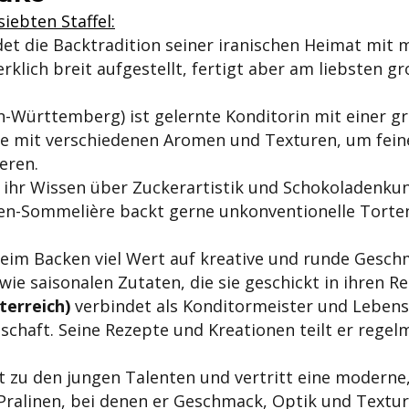
siebten Staffel:
et die Backtradition seiner iranischen Heimat mit m
rklich breit aufgestellt, fertigt aber am liebsten 
-Württemberg) ist gelernte Konditorin mit einer gr
rne mit verschiedenen Aromen und Texturen, um fei
eren.
 ihr Wissen über Zuckerartistik und Schokoladenkun
den-Sommelière backt gerne unkonventionelle Torten
eim Backen viel Wert auf kreative und runde Geschm
ie saisonalen Zutaten, die sie geschickt in ihren R
terreich)
verbindet als Konditormeister und Lebens
chaft. Seine Rezepte und Kreationen teilt er regel
t zu den jungen Talenten und vertritt eine moderne, 
 Pralinen, bei denen er Geschmack, Optik und Textu