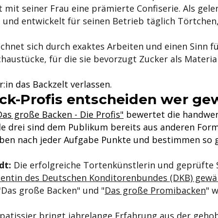
t mit seiner Frau eine prämierte Confiserie. Als gel
 und entwickelt für seinen Betrieb täglich Törtchen
chnet sich durch exaktes Arbeiten und einen Sinn für
chaustücke, für die sie bevorzugt Zucker als Materia
in das Backzelt verlassen.
ack-Profis entscheiden wer ge
Das große Backen - Die Profis"
bewertet die handwer
lle drei sind dem Publikum bereits aus anderen For
eben nach jeder Aufgabe Punkte und bestimmen so
dt:
Die erfolgreiche Tortenkünstlerin und geprüft
dentin des Deutschen Konditorenbundes (DKB) gewäh
"Das große Backen" und "
Das große Promibacken
" 
patissier bringt jahrelange Erfahrung aus der geh