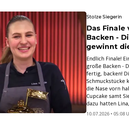
Stolze Siegerin
Das Finale
Backen - Di
gewinnt die
Endlich Finale! E
große Backen - Di
fertig, backen! 
Schmuckstücke k
die Nase vorn ha
Cupcake samt Si
dazu hatten Lina
10.07.2026 • 05:08 