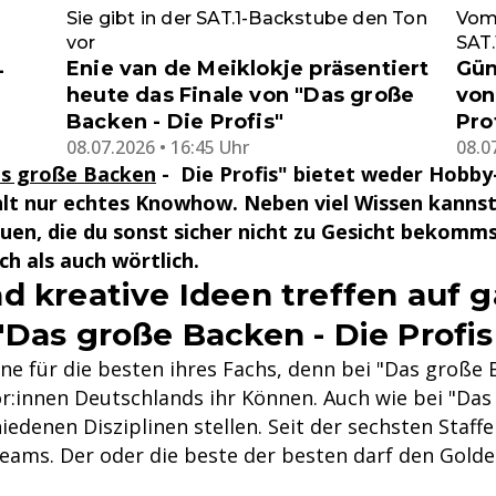
Sie gibt in der SAT.1-Backstube den Ton
Vom
vor
SAT.
Enie van de Meiklokje präsentiert
Gün
-
heute das Finale von "Das große
von
Backen - Die Profis"
Pro
08.07.2026 • 16:45 Uhr
08.0
s große Backen
- Die Profis" bietet weder Hobby
lt nur echtes Knowhow. Neben viel Wissen kannst
uen, die du sonst sicher nicht zu Gesicht bekomms
h als auch wörtlich.
 kreative Ideen treffen auf ga
Das große Backen - Die Profis
e für die besten ihres Fachs, denn bei "Das große B
or:innen Deutschlands ihr Können. Auch wie bei "Da
denen Disziplinen stellen. Seit der sechsten Staffel 
teams. Der oder die beste der besten darf den Golde