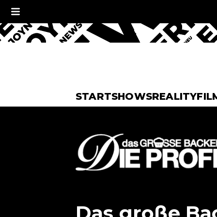
START
SHOWS
REALITY
FIL
Das große Bac