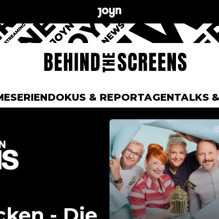
ME
SERIEN
DOKUS & REPORTAGEN
TALKS 
ken - Die