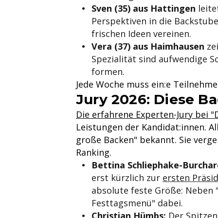
Sven (35) aus Hattingen
leite
Perspektiven in die Backstube
frischen Ideen vereinen.
Vera (37) aus Haimhausen
zei
Spezialität sind aufwendige S
formen.
Jede Woche muss ein:e Teilnehmer:
Jury 2026: Diese B
Die erfahrene Experten-Jury bei "
Leistungen der Kandidat:innen. A
große Backen" bekannt. Sie verg
Ranking.
Bettina Schliephake-Burchar
erst kürzlich zur
ersten Präsi
absolute feste Größe: Neben 
Festtagsmenü" dabei.
Christian Hümbs:
Der Spitzen