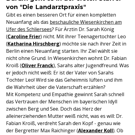
von "Die Landarztpraxis"
Gibt es einen besseren Ort für einen kompletten
Neuanfang als das
beschauliche Wiesenkirchen am
Ufer des Schliersees
? Für Ärztin Dr. Sarah König
(
Caroline Frier
) nicht. Mit ihrer Teenagertochter Leo
(
Katharina Hirschberg
) möchte sie nach ihrer Zeit in
Berlin einen Neuanfang starten. Ihr Ziel wählt sie
nicht ohne Grund. In Wiesenkirchen wohnt Dr. Fabian
Kroiß (
Oliver Franck
), Sarahs alter Jugendfreund. Was
er jedoch nicht weiß: Er ist der Vater von Sarahs
Tochter Leo! Wird sie das Geheimnis lüften und ihm
die Wahrheit über die Vaterschaft erzählen?
Mit Kompetenz und Empathie gewinnt Sarah schnell
das Vertrauen der Menschen im bayerischen Idyll
zwischen Berg und See. Doch das Herz der
alleinerziehenden Mutter weiß nicht, was es will: Dr.
Fabian Kroiß, verdreht Sarah den Kopf - genau wie
der Bergretter Max Raichinger (
Alexander Koll
). Ob