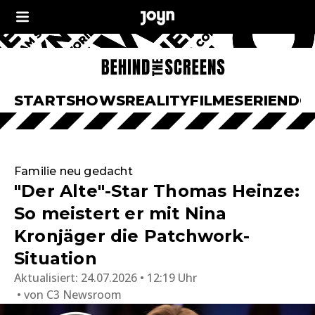
START
SHOWS
REALITY
FILME
SERIEN
DO
Familie neu gedacht
"Der Alte"-Star Thomas Heinze:
So meistert er mit Nina
Kronjäger die Patchwork-
Situation
Aktualisiert:
24.07.2026 • 12:19 Uhr
von
C3 Newsroom