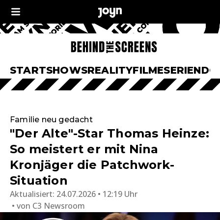
START
SHOWS
REALITY
FILME
SERIEN
DO
Familie neu gedacht
"Der Alte"-Star Thomas Heinze:
So meistert er mit Nina
Kronjäger die Patchwork-
Situation
Aktualisiert:
24.07.2026 • 12:19 Uhr
von
C3 Newsroom