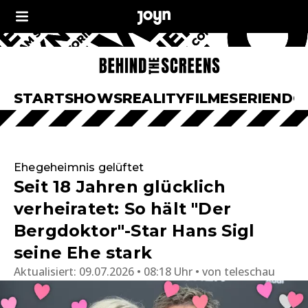
START
SHOWS
REALITY
FILME
SERIEN
DO
Ehegeheimnis gelüftet
Seit 18 Jahren glücklich
verheiratet: So hält "Der
Bergdoktor"-Star Hans Sigl
seine Ehe stark
Aktualisiert:
09.07.2026 • 08:18 Uhr
von
teleschau