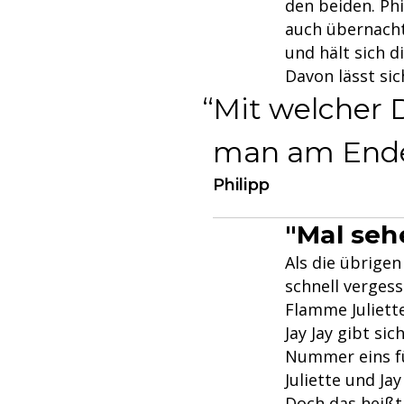
den beiden. Phi
auch übernacht
und hält sich d
Davon lässt sic
Mit welcher 
man am Ende
Philipp
"Mal sehe
Als die übrigen
schnell vergess
Flamme Juliett
Jay Jay gibt si
Nummer eins für
Juliette und Jay
Doch das heißt