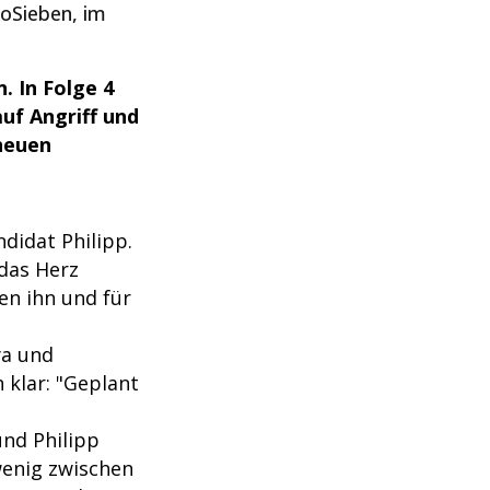
oSieben, im
n. In Folge 4
auf Angriff und
 neuen
didat Philipp.
 das Herz
en ihn und für
a und
h klar: "Geplant
und Philipp
 wenig zwischen