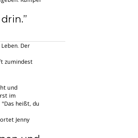
drin.
m Leben. Der
fft zumindest
cht und
rst im
"Das heißt, du
wortet Jenny