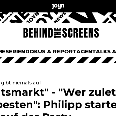
ME
SERIEN
DOKUS & REPORTAGEN
TALKS 
 gibt niemals auf
tsmarkt" - "Wer zulet
esten": Philipp startet