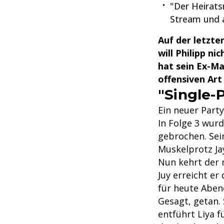
"Der Heirats
Stream und a
Auf der letzten
will Philipp ni
hat sein Ex-Ma
offensiven Art
"Single-P
Ein neuer Part
In Folge 3 wur
gebrochen. Sei
Muskelprotz Jay
Nun kehrt der
Juy erreicht er
für heute Abend
Gesagt, getan. 
entführt Liya f