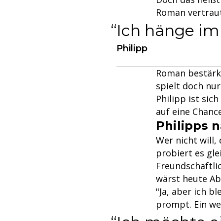
Roman vertraut
Ich hänge im
Philipp
Roman bestärkt 
spielt doch nur
Philipp ist sic
auf eine Chanc
Philipps n
Wer nicht will,
probiert es gle
Freundschaftli
wärst heute Abe
"Ja, aber ich b
prompt. Ein wei