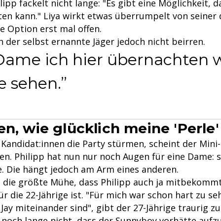
lipp fackelt nicht lange: "Es gibt eine Möglichkeit, 
en kann." Liya wirkt etwas überrumpelt von seiner 
ie Option erst mal offen.
h der selbst ernannte Jäger jedoch nicht beirren.
Dame ich hier übernachten w
 sehen.
n, wie glücklich meine 'Perle' 
 Kandidat:innen die Party stürmen, scheint der Mini
en. Philipp hat nun nur noch Augen für eine Dame: s
e. Die hängt jedoch am Arm eines anderen.
ch die größte Mühe, dass Philipp auch ja mitbekommt
 die 22-Jährige ist. "Für mich war schon hart zu seh
 Jay miteinander sind", gibt der 27-Jährige traurig zu
 noch lange nicht, dass der Sunnyboy vorhätte auf