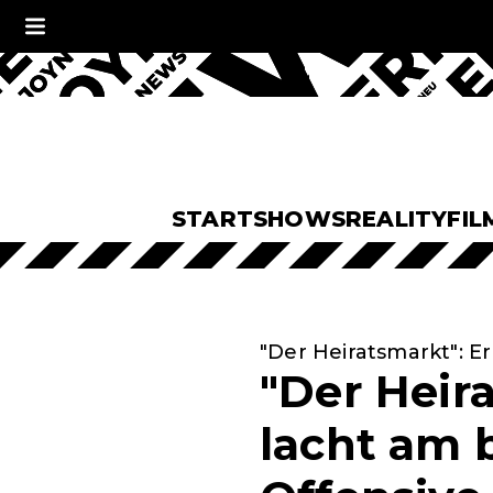
START
SHOWS
REALITY
FIL
"Der Heiratsmarkt": Er
"Der Heira
lacht am b