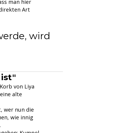
dass man hier
direkten Art
erde, wird
ist"
-Korb von Liya
eine alte
, wer nun die
en, wie innig
.
zugeben: Kumpel