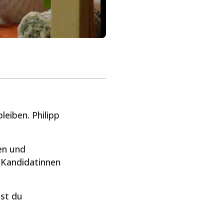
leiben. Philipp
nen und
e Kandidatinnen
est du