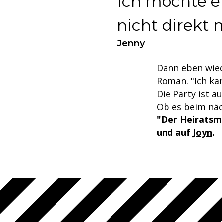
Ich möchte e
nicht direkt 
Jenny
Dann eben wied
Roman. "Ich ka
Die Party ist a
Ob es beim näc
"Der Heiratsm
und auf
Joyn
.