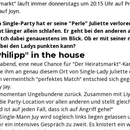
markt" läuft immer donnerstags um 20:15 Uhr auf Pr
uf Joyn.
 Single-Party hat er seine "Perle" Juliette verlore
cht länger allein schlafen. Er geht bei den anderen 
tch dabei genauestens im Blick. Ob er mit seiner
 bei den Ladys punkten kann?
hilipp" in the house
yabend, eine neue Chance für "Der Heiratsmarkt"-Kan
de ihm an genau diesem Ort von Single-Lady Juliette
n vermeintlich "perfektes Match" entschied sich geg
 Jay.
 momentan Ungebundene zurück. Zusammen mit Liy
 die Party-Location vor allen anderen und stellt gleic
 ist auf jeden Fall, dass ich auf Angriff gehe!"
Single-Mann Juy wird sogleich links liegen gelassen 
ür ein intensives Gespräch zu zweit. Es knistert ein