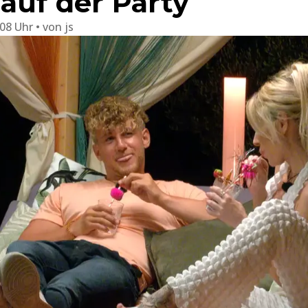
 auf der Party
:08 Uhr
von
js