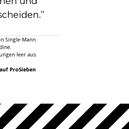
rnen und
scheiden.
on Single-Mann
dine.
hungen leer aus.
 auf ProSieben