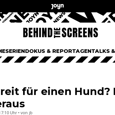
ME
SERIEN
DOKUS & REPORTAGEN
TALKS 
ereit für einen Hund? 
eraus
17:10 Uhr
von
jb