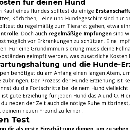
osten für deinen Hund
m Kauf eines Hundes solltest du einige
Erstanschaf
utter, Körbchen, Leine und Hundegeschirr sind nur d
lltest du regelmäßig zum Tierarzt gehen, etwa einm
ntrolle
. Doch auch
regelmäßige Impfungen
sind w
stmöglich vor Erkrankungen zu schützen. Eine Imp
ten. Für eine Grundimmunisierung muss deine Fellna
bständen geimpft werden, was zusätzliche Kosten 
artungshaltung und die Hunde-Er
pen benötigst du am Anfang einen langen Atem, um
izubringen. Der Prozess der Hunde-Erziehung ist ke
nst du die Fortschritte bei deinem Hund vielleicht
ist gute Erziehung für jeden Hund das A und O. Hier
b du neben der Zeit auch die nötige Ruhe mitbringst
 deinem neuen Freund zu lernen.
en Test
nn dir als erste Einschätzung dienen, um zu sehen,