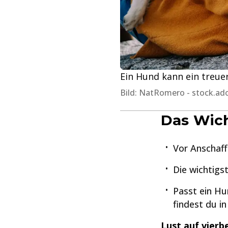
Ein Hund kann ein treuer
Bild: NatRomero - stock.a
Das Wich
Vor Anschaff
Die wichtigs
Passt ein Hu
findest du in
Lust auf vierb