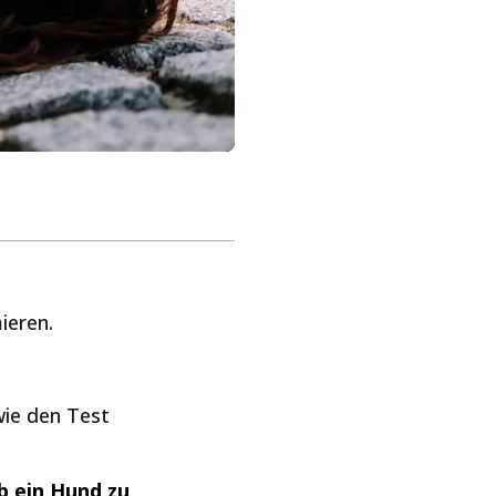
ieren.
wie den Test
b ein Hund zu