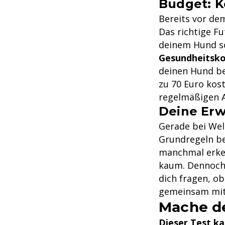
Budget: K
Bereits vor de
Das richtige F
deinem Hund so
Gesundheitsko
deinen Hund be
zu 70 Euro kos
regelmäßigen A
Deine Erw
Gerade bei Wel
Grundregeln be
manchmal erken
kaum. Dennoch 
dich fragen, o
gemeinsam mit
Mache d
Dieser Test ka