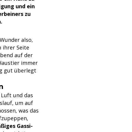
igung und ein
erbeiners zu
.
 Wunder also,
 ihrer Seite
bend auf der
 Haustier immer
ng gut überlegt
n
 Luft und das
slauf, um auf
nossen, was das
ufzupeppen,
ßiges Gassi-