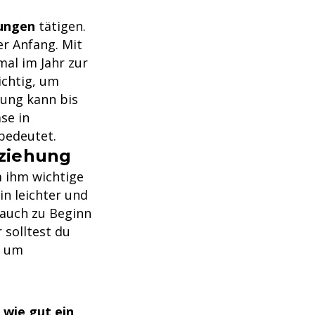
fungen
tätigen.
er Anfang. Mit
al im Jahr zur
ichtig, um
fung kann bis
se in
bedeutet.
ziehung
 ihm wichtige
in leichter und
 auch zu Beginn
 solltest du
, um
 wie gut ein