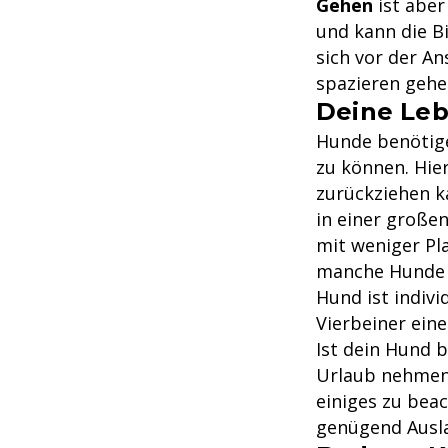
Gehen
ist aber
und kann die B
sich vor der A
spazieren gehe
Deine Leb
Hunde benötige
zu können. Hier
zurückziehen ka
in einer große
mit weniger Pl
manche Hunde li
Hund ist indivi
Vierbeiner ein
Ist dein Hund 
Urlaub nehmen 
einiges zu bea
genügend Ausla