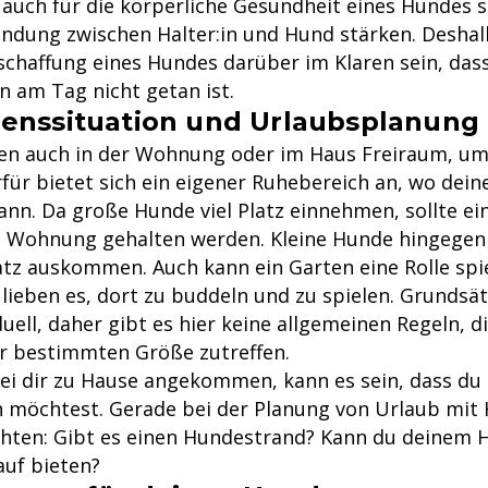
 auch für die körperliche Gesundheit eines Hundes s
indung zwischen Halter:in und Hund stärken. Deshal
nschaffung eines Hundes darüber im Klaren sein, das
n am Tag nicht getan ist.
enssituation und Urlaubsplanung
n auch in der Wohnung oder im Haus Freiraum, um 
für bietet sich ein eigener Ruhebereich an, wo deine
nn. Da große Hunde viel Platz einnehmen, sollte ein
n Wohnung gehalten werden. Kleine Hunde hingege
atz auskommen. Auch kann ein Garten eine Rolle spi
eben es, dort zu buddeln und zu spielen. Grundsätzl
duell, daher gibt es hier keine allgemeinen Regeln, di
er bestimmten Größe zutreffen.
bei dir zu Hause angekommen, kann es sein, dass du 
möchtest. Gerade bei der Planung von Urlaub mit 
chten: Gibt es einen Hundestrand? Kann du deinem 
uf bieten?