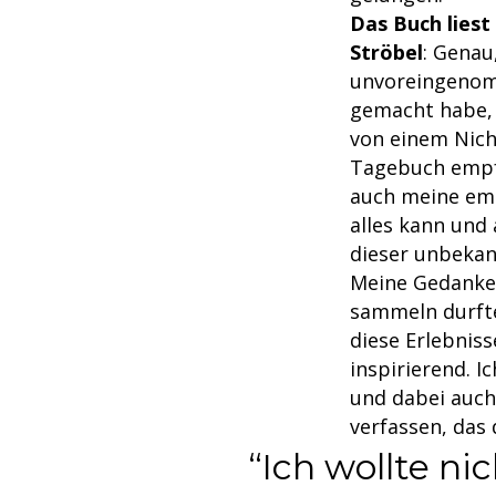
Das Buch liest
Ströbel
: Genau
unvoreingenomm
gemacht habe, 
von einem Nic
Tagebuch empfa
auch meine emot
alles kann und 
dieser unbekan
Meine Gedanken
sammeln durfte
diese Erlebnis
inspirierend. I
und dabei auch
verfassen, das
Ich wollte nic