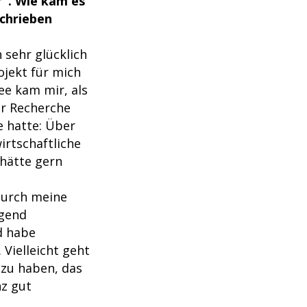
r". Wie kam es
schrieben
 sehr glücklich
ojekt für mich
ee kam mir, als
er Recherche
e hatte: Über
irtschaftliche
 hätte gern
durch meine
egend
d habe
 Vielleicht geht
 zu haben, das
nz gut