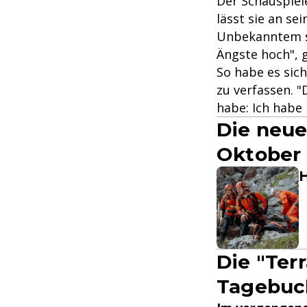
Der Schauspiel
lässt sie an s
Unbekanntem s
Ängste hoch", 
So habe es sic
zu verfassen. 
habe: Ich habe 
Die neue
Oktober 
H
Die "Ter
Tagebuc