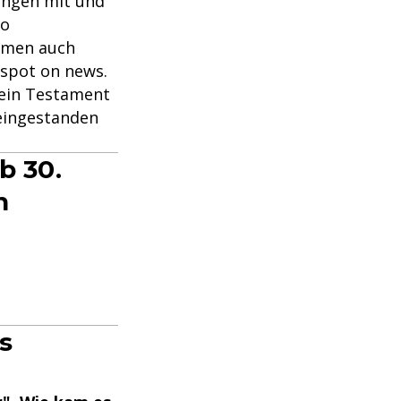
ungen mit und
so
mmen auch
 spot on news.
sein Testament
 eingestanden
b 30.
n
s