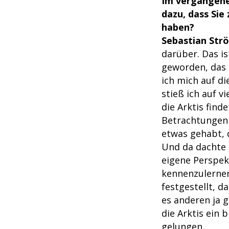
Im vergangenen
dazu, dass Sie
haben?
Sebastian Strö
darüber. Das is
geworden, das 
ich mich auf d
stieß ich auf v
die Arktis find
Betrachtungen 
etwas gehabt, 
Und da dachte 
eigene Perspek
kennenzulernen
festgestellt, d
es anderen ja 
die Arktis ein 
gelungen.