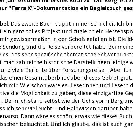
 Jahr erschien Ihr erstes Buch zu "Die Bergrette
 zur "Terra X"-Dokumentation ein Begleitbuch ge
bel
: Das zweite Buch klappt immer schneller. Ich bin
t ein ganz tolles Projekt und zugleich ein Herzenspr
mir gewissermaßen in den Schoß gefallen ist. Die Id
ie Sendung und die Reise vorbereitet habe. Bei mein
ieles, das sehr spezifische thematische Schwerpunkt
et man zahlreiche historische Darstellungen, einige w
und viele Berichte über Forschungsreisen. Aber ich
das einen Gesamtüberblick über dieses Gebiet gibt.
ich mir: Wie schön wäre es, Leserinnen und Lesern 
tive die Möglichkeit zu geben, diese einzigartige G
. Denn ich stand selbst wie der Ochs vorm Berg un
ass ich sehr viel Nicht- und Halbwissen darüber habe.
genauso. Dann wäre es schön, etwas wie dieses Buch
bisschen beleuchtet. Und ich glaube, das ist auch ga