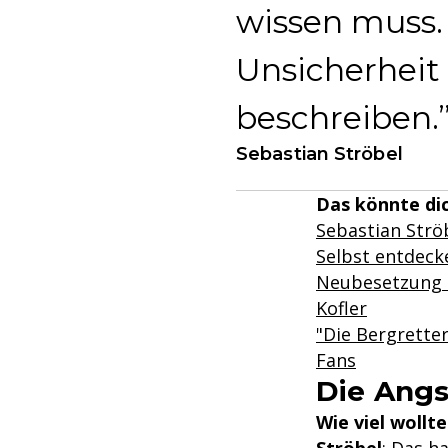
wissen muss.
Unsicherheit
beschreiben.
Sebastian Ströbel
Das könnte dic
Sebastian Ströb
Selbst entdecke
Neubesetzung b
Kofler
"Die Bergrette
Fans
Die Ang
Wie viel wollt
Ströbel
: Das h