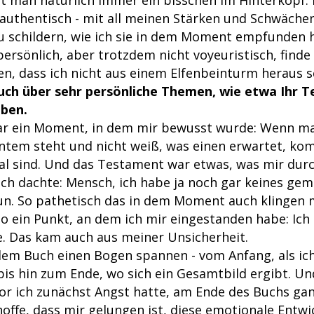
 authentisch - mit all meinen Stärken und Schwächen
zu schildern, wie ich sie in dem Moment empfunden h
persönlich, aber trotzdem nicht voyeuristisch, finde 
en, dass ich nicht aus einem Elfenbeinturm heraus s
uch über sehr persönliche Themen, wie etwa Ihr 
aben.
ar ein Moment, in dem mir bewusst wurde: Wenn m
ntem steht und nicht weiß, was einen erwartet, k
real sind. Und das Testament war etwas, was mir dur
ich dachte: Mensch, ich habe ja noch gar keines gema
 tun. So pathetisch das in dem Moment auch klingen
so ein Punkt, an dem ich mir eingestanden habe: Ic
se. Das kam auch aus meiner Unsicherheit.
 dem Buch einen Bogen spannen - vom Anfang, als ic
bis hin zum Ende, wo sich ein Gesamtbild ergibt. Un
or ich zunächst Angst hatte, am Ende des Buchs ga
offe, dass mir gelungen ist, diese emotionale Entwi