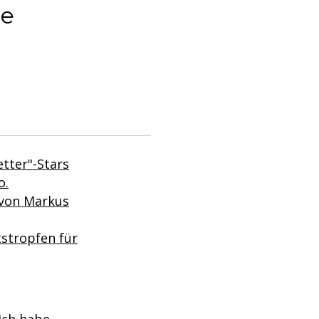
ne
etter"-Stars
o.
 von Markus
stropfen für
Ich habe