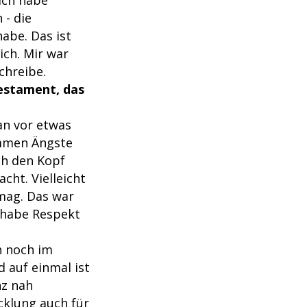
 - die
abe. Das ist
ich. Mir war
chreibe.
Testament, das
an vor etwas
ommen Ängste
ch den Kopf
cht. Vielleicht
 mag. Das war
h habe Respekt
h noch im
d auf einmal ist
nz nah
cklung auch für