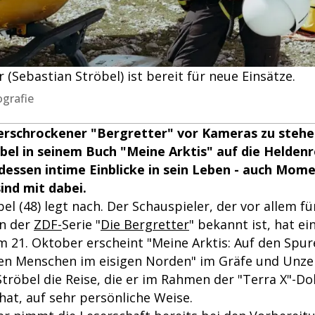
 (Sebastian Ströbel) ist bereit für neue Einsätze.
ografie
erschrockener "Bergretter" vor Kameras zu stehen
bel in seinem Buch "Meine Arktis" auf die Heldenr
essen intime Einblicke in sein Leben - auch Mom
ind mit dabei.
el (48) legt nach. Der Schauspieler, der vor allem für
in der
ZDF-
Serie "
Die Bergretter
" bekannt ist, hat e
m 21. Oktober erscheint "Meine Arktis: Auf den Spur
en Menschen im eisigen Norden" im Gräfe und Unzer
röbel die Reise, die er im Rahmen der "Terra X"-Dok
t, auf sehr persönliche Weise.