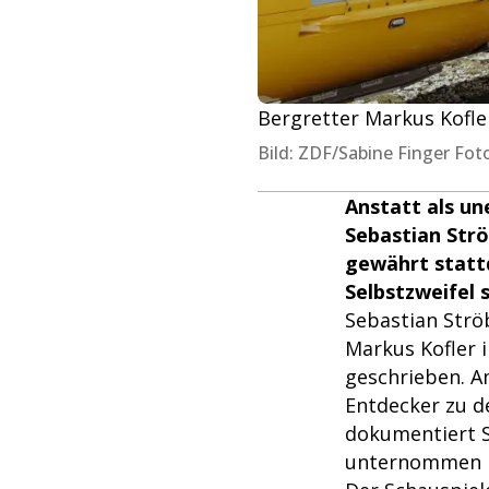
Bergretter Markus Kofler
Bild: ZDF/Sabine Finger Fot
Anstatt als un
Sebastian Strö
gewährt stattd
Selbstzweifel s
Sebastian Ströb
Markus Kofler 
geschrieben. A
Entdecker zu d
dokumentiert St
unternommen ha