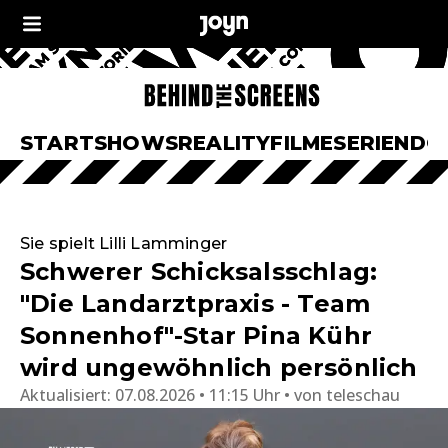
START
SHOWS
REALITY
FILME
SERIEN
DO
Sie spielt Lilli Lamminger
Schwerer Schicksalsschlag:
"Die Landarztpraxis - Team
Sonnenhof"-Star Pina Kühr
wird ungewöhnlich persönlich
Aktualisiert:
07.08.2026 • 11:15 Uhr
von
teleschau