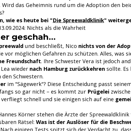
en. Wird das Geheimnis rund um die Adoption den be
s?
n, wie es heute bei "
Die Spreewaldklinik
" weiterg
3.09.2024: Nichts als die Wahrheit
her geschah…
Spreewald
und beschließt, Nico
nichts von der Adop
ie vor möglichen Gefahren zu schützen. Alles, was si
ne Freundschaft
. Ihre Schwester Vera ist jedoch an
s Lea wieder
nach Hamburg zurückkehren
sollte. E
 den Schwestern.
ber
im "Sägewerk"? Diese Entscheidung passt seinem
fangs so gar nicht – es kommt zur
Prügelei
zwische
verfliegt schnell und sie einigen sich auf eine
geme
Hannes Körner stehen die Ärzte der Spreewaldklinik
sbaren Rätsel:
Was ist der Auslöser für die Besch
Nach einigen Tests spitzt sich der Verdacht zu, das