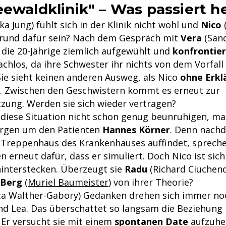
eewaldklinik" – Was passiert h
ska Jung
) fühlt sich in der Klinik nicht wohl und
Nico
(
 Grund dafür sein? Nach dem Gespräch mit
Vera
(San
t die 20-Jährige ziemlich aufgewühlt und
konfrontier
prachlos, da ihre Schwester ihr nichts von dem Vorfall
Sie sieht keinen anderen Ausweg, als Nico
ohne Erkl
. Zwischen den Geschwistern kommt es erneut zur
zung. Werden sie sich wieder vertragen?
 diese Situation nicht schon genug beunruhigen, mac
rgen um den Patienten
Hannes Körner
. Denn nachd
Treppenhaus des Krankenhauses auffindet, spreche
erneut dafür, dass er simuliert. Doch Nico ist sich
interstecken. Überzeugt sie
Radu
(Richard Ciuchen
 Berg
(
Muriel Baumeister
) von ihrer Theorie?
ca Walther-Gabory) Gedanken drehen sich immer no
nd Lea. Das überschattet so langsam die Beziehung
. Er versucht sie mit einem
spontanen Date
aufzuhei