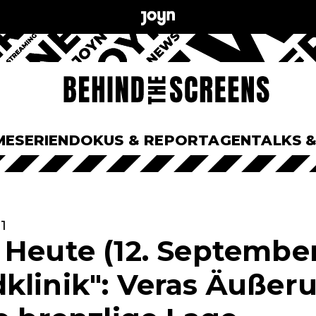
ME
SERIEN
DOKUS & REPORTAGEN
TALKS 
1
 Heute (12. September
klinik": Veras Äußer