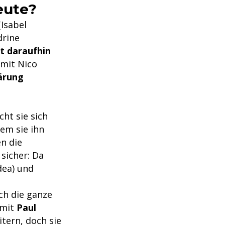
eute?
Isabel
drine
t daraufhin
 mit Nico
ärung
ht sie sich
em sie ihn
n die
 sicher: Da
dea) und
ch die ganze
 mit
Paul
tern, doch sie