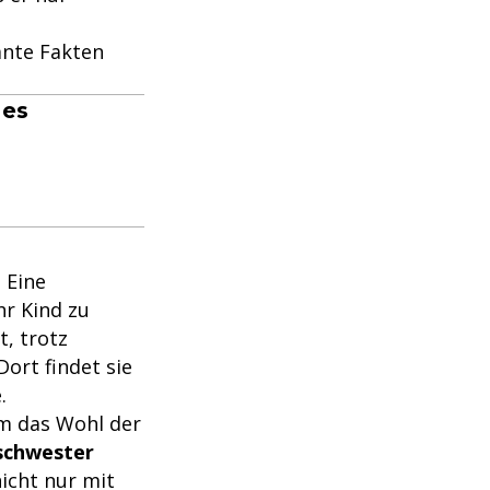
ante Fakten
 es
. Eine
hr Kind zu
, trotz
Dort findet sie
.
um das Wohl der
schwester
nicht nur mit