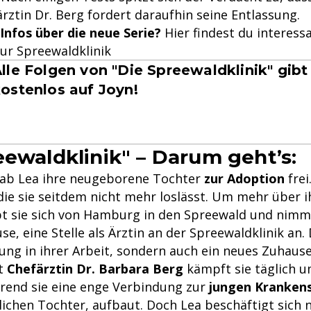
ärztin Dr. Berg fordert daraufhin seine Entlassung.
Infos über die neue Serie?
Hier findest du interess
ur Spreewaldklinik
lle Folgen von "Die Spreewaldklinik" gibt
ostenlos auf Joyn!
eewaldklinik" – Darum geht’s:
gab Lea ihre neugeborene Tochter
zur Adoption
frei
die sie seitdem nicht mehr loslässt. Um mehr über i
bt sie sich von Hamburg in den Spreewald und nimmt
se, eine Stelle als Ärztin an der Spreewaldklinik an. 
lung in ihrer Arbeit, sondern auch ein neues Zuhause
t
Chefärztin Dr. Barbara Berg
kämpft sie täglich 
end sie eine enge Verbindung zur
jungen Kranken
iblichen Tochter, aufbaut. Doch Lea beschäftigt sich 