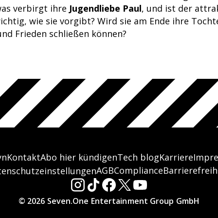
was verbirgt ihre
Jugendliebe Paul
, und ist der attr
ichtig, wie sie vorgibt? Wird sie am Ende ihre Toch
nd Frieden schließen können?
yn
Kontakt
Abo hier kündigen
Tech blog
Karriere
Impr
AGB
Compliance
Barrierefreih
tenschutzeinstellungen
© 2026 Seven.One Entertainment Group GmbH