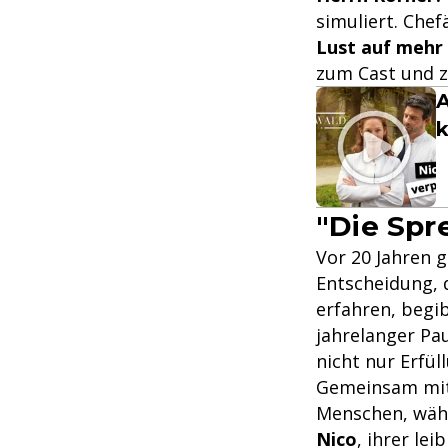
simuliert. Chef
Lust auf mehr 
zum Cast und z
A
k
"Die Spr
Vor 20 Jahren 
Entscheidung, 
erfahren, begi
jahrelanger Pau
nicht nur Erfül
Gemeinsam mi
Menschen, währ
Nico
, ihrer le