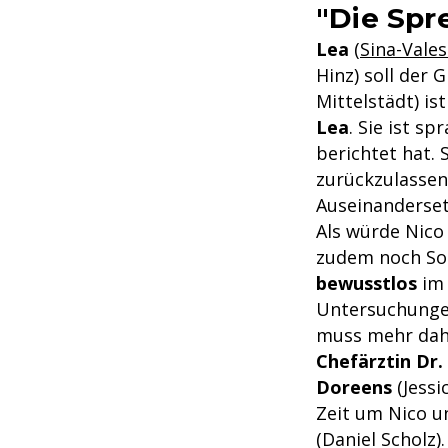
"Die Spr
Lea
(
Sina-Vale
Hinz) soll der
Mittelstädt) is
Lea
. Sie ist s
berichtet hat. 
zurückzulassen
Auseinanderset
Als würde Nico
zudem noch So
bewusstlos
im 
Untersuchungen 
muss mehr dah
Chefärztin Dr.
Doreens
(Jessi
Zeit um Nico u
(Daniel Scholz)