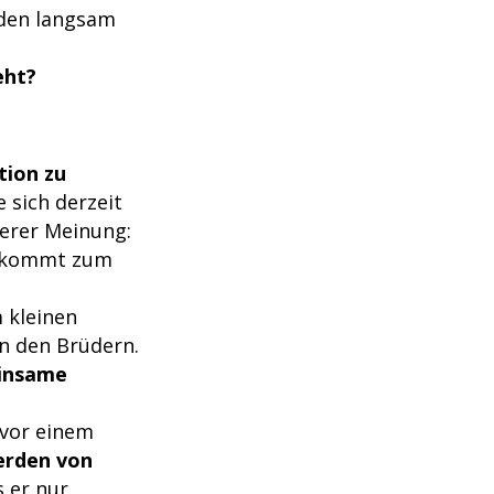
iden langsam
eht?
tion zu
e sich derzeit
derer Meinung:
s kommt zum
 kleinen
n den Brüdern.
insame
 vor einem
werden von
s er nur