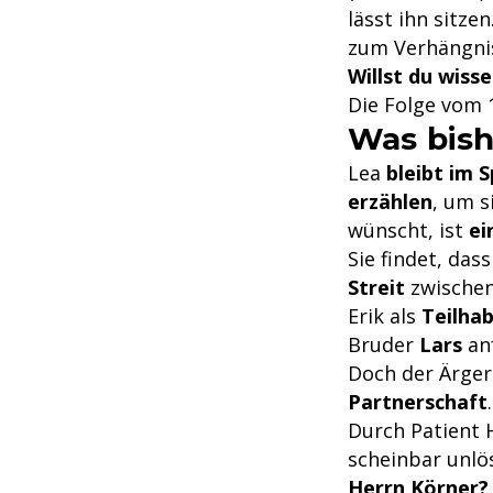
lässt ihn sitz
zum Verhängni
Willst du wisse
Die Folge vom 1
Was bis
Lea
bleibt im 
erzählen
, um s
wünscht, ist
ei
Sie findet, das
Streit
zwischen
Erik als
Teilha
Bruder
Lars
an
Doch der Ärger 
Partnerschaft
.
Durch Patient 
scheinbar unlö
Herrn Körner?