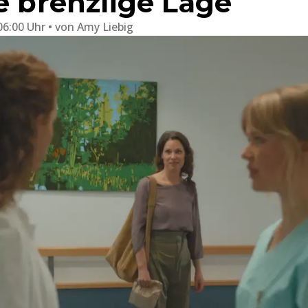
e brenzlige Lage
06:00 Uhr
von
Amy Liebig