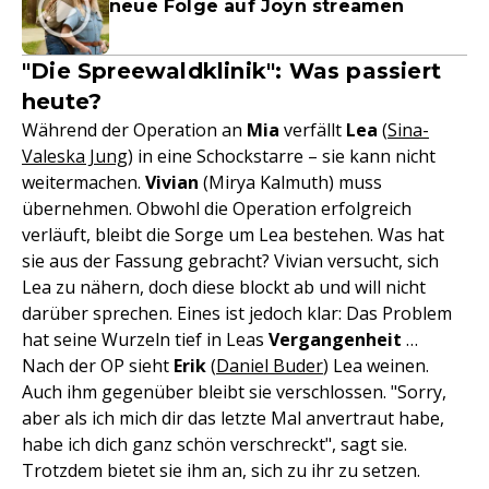
neue Folge auf Joyn streamen
"Die Spreewaldklinik": Was passiert
heute?
Während der Operation an
Mia
verfällt
Lea
(
Sina-
Valeska Jung
) in eine Schockstarre – sie kann nicht
weitermachen.
Vivian
(Mirya Kalmuth) muss
übernehmen. Obwohl die Operation erfolgreich
verläuft, bleibt die Sorge um Lea bestehen. Was hat
sie aus der Fassung gebracht? Vivian versucht, sich
Lea zu nähern, doch diese blockt ab und will nicht
darüber sprechen. Eines ist jedoch klar: Das Problem
hat seine Wurzeln tief in Leas
Vergangenheit
…
Nach der OP sieht
Erik
(
Daniel Buder
) Lea weinen.
Auch ihm gegenüber bleibt sie verschlossen. "Sorry,
aber als ich mich dir das letzte Mal anvertraut habe,
habe ich dich ganz schön verschreckt", sagt sie.
Trotzdem bietet sie ihm an, sich zu ihr zu setzen.