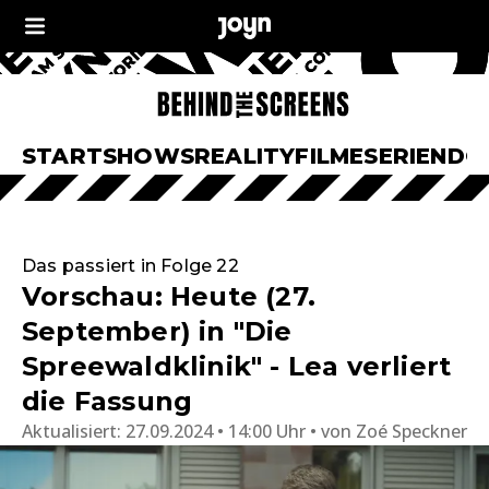
START
SHOWS
REALITY
FILME
SERIEN
DO
Das passiert in Folge 22
Vorschau: Heute (27.
September) in "Die
Spreewaldklinik" - Lea verliert
die Fassung
Aktualisiert:
27.09.2024 • 14:00 Uhr
von
Zoé Speckner