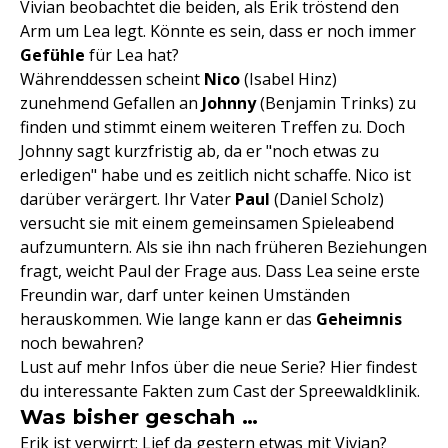
Vivian beobachtet die beiden, als Erik tröstend den
Arm um Lea legt. Könnte es sein, dass er noch immer
Gefühle
für Lea hat?
Währenddessen scheint
Nico
(Isabel Hinz)
zunehmend Gefallen an
Johnny
(Benjamin Trinks) zu
finden und stimmt einem weiteren Treffen zu. Doch
Johnny sagt kurzfristig ab, da er "noch etwas zu
erledigen" habe und es zeitlich nicht schaffe. Nico ist
darüber verärgert. Ihr Vater
Paul
(Daniel Scholz)
versucht sie mit einem gemeinsamen Spieleabend
aufzumuntern. Als sie ihn nach früheren Beziehungen
fragt, weicht Paul der Frage aus. Dass Lea seine erste
Freundin war, darf unter keinen Umständen
herauskommen. Wie lange kann er das
Geheimnis
noch bewahren?
Lust auf mehr Infos über die neue Serie? Hier findest
du interessante Fakten zum Cast der Spreewaldklinik.
Was bisher geschah …
Erik ist verwirrt: Lief da gestern etwas mit Vivian?