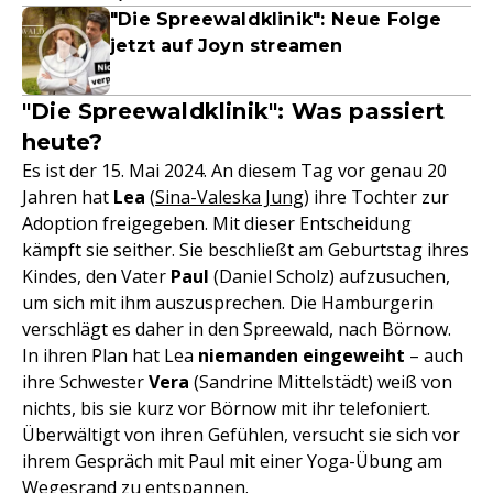
"Die Spreewaldklinik": Neue Folge
jetzt auf Joyn streamen
"Die Spreewaldklinik": Was passiert
heute?
Es ist der 15. Mai 2024. An diesem Tag vor genau 20
Jahren hat
Lea
(
Sina-Valeska Jung
) ihre Tochter zur
Adoption freigegeben. Mit dieser Entscheidung
kämpft sie seither. Sie beschließt am Geburtstag ihres
Kindes, den Vater
Paul
(Daniel Scholz) aufzusuchen,
um sich mit ihm auszusprechen. Die Hamburgerin
verschlägt es daher in den Spreewald, nach Börnow.
In ihren Plan hat Lea
niemanden eingeweiht
– auch
ihre Schwester
Vera
(Sandrine Mittelstädt) weiß von
nichts, bis sie kurz vor Börnow mit ihr telefoniert.
Überwältigt von ihren Gefühlen, versucht sie sich vor
ihrem Gespräch mit Paul mit einer Yoga-Übung am
Wegesrand zu entspannen.