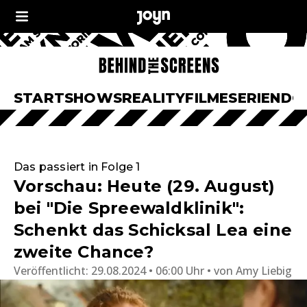
START
SHOWS
REALITY
FILME
SERIEN
DO
Das passiert in Folge 1
Vorschau: Heute (29. August)
bei "Die Spreewaldklinik":
Schenkt das Schicksal Lea eine
zweite Chance?
Veröffentlicht:
29.08.2024 • 06:00 Uhr
von
Amy Liebig