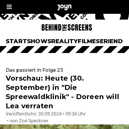
START
SHOWS
REALITY
FILME
SERIEN
DO
Das passiert in Folge 23
Vorschau: Heute (30.
September) in "Die
Spreewaldklinik" - Doreen will
Lea verraten
Veröffentlicht:
30.09.2024 • 09:36 Uhr
von
Zoé Speckner