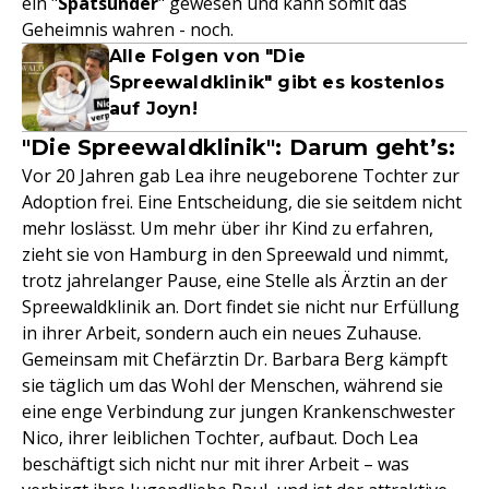
ein "
Spätsünder
" gewesen und kann somit das
Geheimnis wahren - noch.
Alle Folgen von "Die
Spreewaldklinik" gibt es kostenlos
auf Joyn!
"Die Spreewaldklinik": Darum geht’s:
Vor 20 Jahren gab Lea ihre neugeborene Tochter zur
Adoption frei. Eine Entscheidung, die sie seitdem nicht
mehr loslässt. Um mehr über ihr Kind zu erfahren,
zieht sie von Hamburg in den Spreewald und nimmt,
trotz jahrelanger Pause, eine Stelle als Ärztin an der
Spreewaldklinik an. Dort findet sie nicht nur Erfüllung
in ihrer Arbeit, sondern auch ein neues Zuhause.
Gemeinsam mit Chefärztin Dr. Barbara Berg kämpft
sie täglich um das Wohl der Menschen, während sie
eine enge Verbindung zur jungen Krankenschwester
Nico, ihrer leiblichen Tochter, aufbaut. Doch Lea
beschäftigt sich nicht nur mit ihrer Arbeit – was