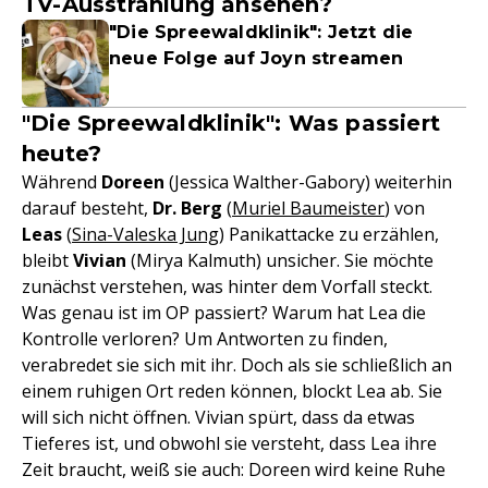
TV-Ausstrahlung ansehen?
"Die Spreewaldklinik": Jetzt die
neue Folge auf Joyn streamen
"Die Spreewaldklinik": Was passiert
heute?
Während
Doreen
(Jessica Walther-Gabory) weiterhin
darauf besteht,
Dr. Berg
(
Muriel Baumeister
) von
Leas
(
Sina-Valeska Jung
) Panikattacke zu erzählen,
bleibt
Vivian
(Mirya Kalmuth) unsicher. Sie möchte
zunächst verstehen, was hinter dem Vorfall steckt.
Was genau ist im OP passiert? Warum hat Lea die
Kontrolle verloren? Um Antworten zu finden,
verabredet sie sich mit ihr. Doch als sie schließlich an
einem ruhigen Ort reden können, blockt Lea ab. Sie
will sich nicht öffnen. Vivian spürt, dass da etwas
Tieferes ist, und obwohl sie versteht, dass Lea ihre
Zeit braucht, weiß sie auch: Doreen wird keine Ruhe