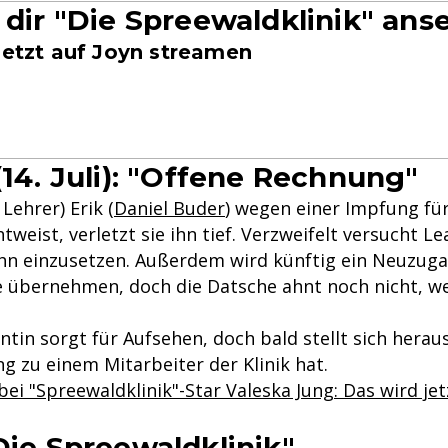
t dir "Die Spreewaldklinik" an
jetzt auf Joyn streamen
(14. Juli): "Offene Rechnung"
Lehrer) Erik (
Daniel Buder
) wegen einer Impfung f
tweist, verletzt sie ihn tief. Verzweifelt versucht Lea
r ihn einzusetzen. Außerdem wird künftig ein Neuzug
e übernehmen, doch die Datsche ahnt noch nicht, we
ntin sorgt für Aufsehen, doch bald stellt sich heraus
g zu einem Mitarbeiter der Klinik hat.
ei "Spreewaldklinik"-Star Valeska Jung: Das wird jet
Die Spreewaldklinik"