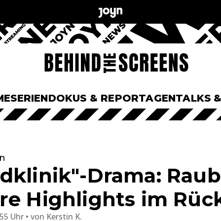
ME
SERIEN
DOKUS & REPORTAGEN
TALKS 
n
dklinik"-Drama: Raub
re Highlights im Rüc
:55 Uhr
von
Kerstin K.