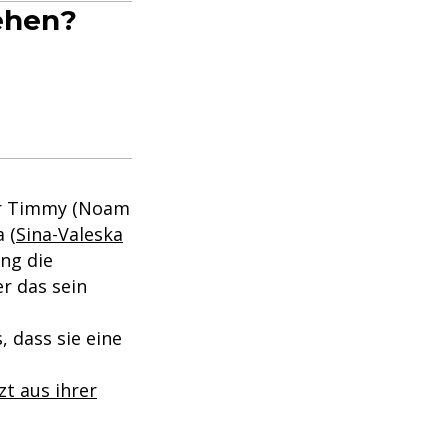
sehen?
ür Timmy (Noam
 (
Sina-Valeska
ang die
r das sein
, dass sie eine
zt aus ihrer