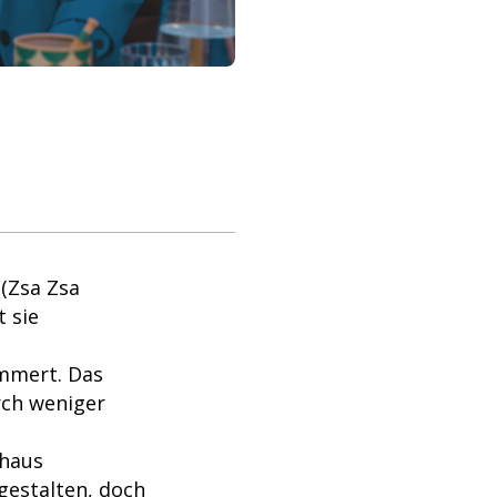
 (Zsa Zsa
 sie
ümmert. Das
rch weniger
nhaus
 gestalten, doch