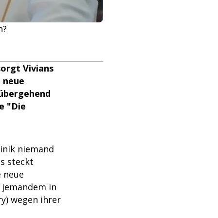
n?
orgt Vivians
e neue
orübergehend
e "Die
linik niemand
s steckt
e neue
u jemandem in
y) wegen ihrer