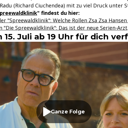
 Radu (Richard Ciuchendea) mit zu viel Druck unter S
Spreewaldklinik
" findest du hier:
er "Spreewaldklinik": Welche Rollen Zsa Zsa Hansen 
 "Die Spreewaldklinik": Das ist der neue Serien-Arzt
 15. Juli ab 19 Uhr für dich ve
Ganze Folge