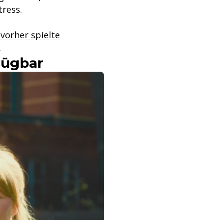
tress.
vorher spielte
.
rfügbar