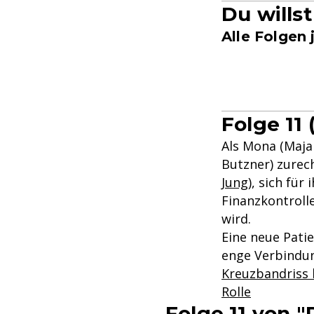
Du wills
Alle Folgen 
Folge 11 
Als Mona (Maja 
Butzner) zurech
Jung
), sich fü
Finanzkontroll
wird.
Eine neue Patie
enge Verbindun
Kreuzbandriss b
Rolle
Folge 11 von "