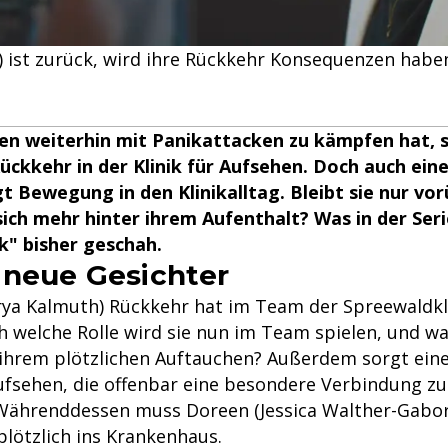
.) ist zurück, wird ihre Rückkehr Konsequenzen habe
n weiterhin mit Panikattacken zu kämpfen hat, s
ckkehr in der Klinik für Aufsehen. Doch auch ein
gt Bewegung in den Klinikalltag. Bleibt sie nur v
sich mehr hinter ihrem Aufenthalt? Was in der Seri
k" bisher geschah.
 neue Gesichter
irya Kalmuth) Rückkehr hat im Team der Spreewaldk
h welche Rolle wird sie nun im Team spielen, und wa
r ihrem plötzlichen Auftauchen? Außerdem sorgt ein
Aufsehen, die offenbar eine besondere Verbindung z
. Währenddessen muss Doreen (Jessica Walther-Gabor
plötzlich ins Krankenhaus.