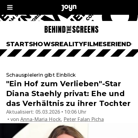
START
SHOWS
REALITY
FILME
SERIEN
DO
Schauspielerin gibt Einblick
"Ein Hof zum Verlieben"-Star
Diana Staehly privat: Ehe und
das Verhältnis zu ihrer Tochter
Aktualisiert:
05.03.2026 • 10:06 Uhr
von
Anna-Maria Hock
,
Peter Falan Picha