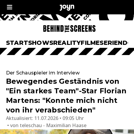
START
SHOWS
REALITY
FILME
SERIEN
DO
Der Schauspieler im Interview
Bewegendes Geständnis von
"Ein starkes Team"-Star Florian
Martens: "Konnte mich nicht
von ihr verabschieden"
Aktualisiert:
11.07.2026 • 09:05 Uhr
von
teleschau - Maximilian Haase