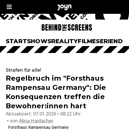
START
SHOWS
REALITY
FILME
SERIEN
DO
Strafen für alle!
Regelbruch im "Forsthaus
Rampensau Germany": Die
Konsequenzen treffen die
Bewohner:innen hart
Aktualisiert:
07.01.2026 • 08:22 Uhr
von
Alina Haidacher
Forsthaus Rampensau Germany