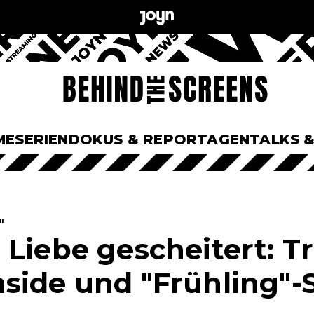
ME
SERIEN
DOKUS & REPORTAGEN
TALKS 
"
 Liebe gescheitert: 
side und "Frühling"-S