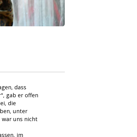
agen, dass
", gab er offen
ei, die
aben, unter
 war uns nicht
assen, im