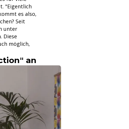
. "Eigentlich
 kommt es also,
chen? Seit
m unter
. Diese
uch möglich,
ction" an