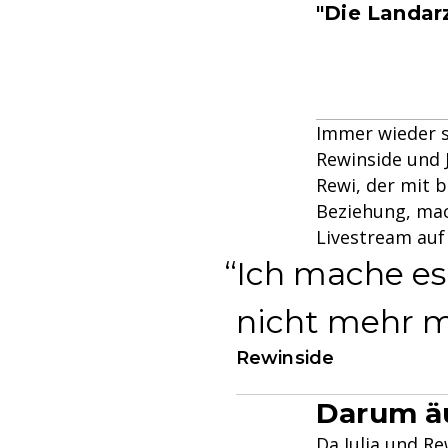
"Die Landarz
Immer wieder s
Rewinside und J
Rewi, der mit 
Beziehung, mach
Livestream auf
Ich mache es 
nicht mehr m
Rewinside
Darum äu
Da Julia und Re