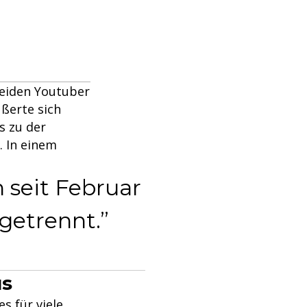
beiden Youtuber
ußerte sich
s zu der
. In einem
 seit Februar
getrennt.
us
s für viele