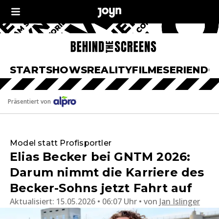
START
SHOWS
REALITY
FILME
SERIEN
DO
Präsentiert von
Model statt Profisportler
Elias Becker bei GNTM 2026:
Darum nimmt die Karriere des
Becker-Sohns jetzt Fahrt auf
Aktualisiert:
15.05.2026 • 06:07 Uhr
von
Jan Islinger