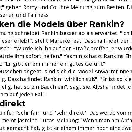
g" geben Romy und Co. ihre Meinung zum Besten. Die
ehen und Fairness.
en die Models über Rankin?
mung schneidet Rankin besser ab als erwartet. "Ich
ieser erlebt", stellt Mareike fest. Dascha findet de
sch": "Würde ich ihn auf der Straße treffen, er würd
ürde ihm sofort helfen." Yasmin schätzt Rankins Eh
 "Er gibt einem immer ein gutes Gefühl."
Aussehen angeht, sind sich die Model-Anwärterinne
. Dascha findet Rankin "wirklich süß". "Er ist so klei
ig, hat so ein Bäuchlein", sagt sie. Alysha findet, 
hm auf jeden Fall".
direkt
n für "sehr fair" und "sehr direkt". Das werde von 
meint Jasmine. Lucas Meinung: "Wenn man am Anfa
gut gemacht hat, gibt er einem immer noch eine zwe