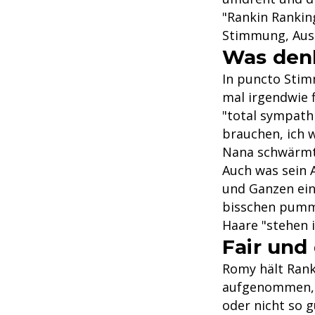
"Rankin Rankin
Stimmung, Auss
Was denk
In puncto Stim
mal irgendwie f
"total sympathi
brauchen, ich w
Nana schwärmt:
Auch was sein 
und Ganzen einig
bisschen pummel
Haare "stehen i
Fair und 
Romy hält Ranki
aufgenommen, 
oder nicht so 