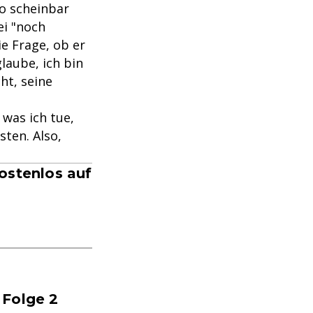
o scheinbar
ei "noch
ie Frage, ob er
glaube, ich bin
ht, seine
 was ich tue,
sten. Also,
ostenlos auf
 Folge 2