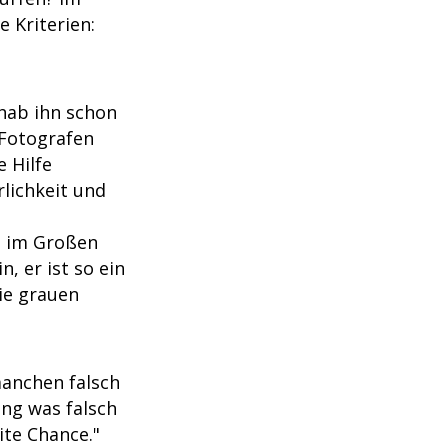
 Kriterien:
 hab ihn schon
n Fotografen
e Hilfe
rlichkeit und
n im Großen
n, er ist so ein
die grauen
manchen falsch
ng was falsch
ite Chance."