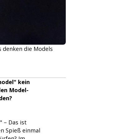
as denken die Models
model" kein
 den Model-
rden?
 – Das ist
en Spieß einmal
ürfen? Im