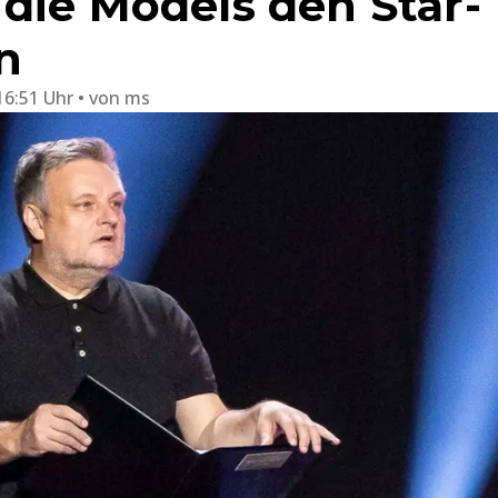
die Models den Star-
n
16:51 Uhr
von
ms