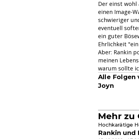
Der einst wohl
einen Image-Wa
schwieriger und
eventuell softe
ein guter Bösew
Ehrlichkeit "e
Aber: Rankin po
meinen Lebensun
warum sollte ic
Alle Folgen
Joyn
Mehr zu
Hochkarätige H
Rankin und 