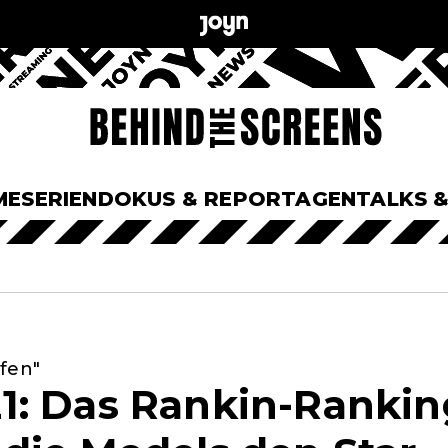
ME
SERIEN
DOKUS & REPORTAGEN
TALKS 
fen"
: Das Rankin-Ranking