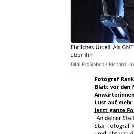
Ehrliches Urteil: Als G
über ihn.
Bild: ProSieben / Richard H
Fotograf Rank
Blatt vor den 
Anwärterinnen
Lust auf mehr
Jetzt ganze F
"An deiner Stel
Star-Fotograf 
umdreht und d