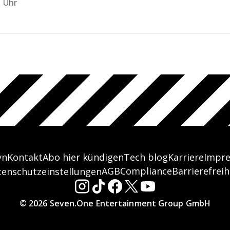
1 Uhr
yn
Kontakt
Abo hier kündigen
Tech blog
Karriere
Impr
AGB
Compliance
Barrierefreih
tenschutzeinstellungen
© 2026 Seven.One Entertainment Group GmbH