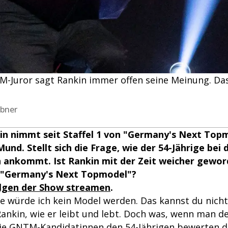
NTM-Juror sagt Rankin immer offen seine Meinung. D
übner
in nimmt seit Staffel 1 von "Germany's Next Top
Mund. Stellt sich die Frage, wie der 54-Jährige bei
 ankommt. Ist Rankin mit der Zeit weicher gewo
 "Germany's Next Topmodel"?
olgen der Show streamen
.
le würde ich kein Model werden. Das kannst du nicht"
Rankin, wie er leibt und lebt. Doch was, wenn man d
ie
GNTM-Kandidatinnen
den 54-Jährigen bewerten d