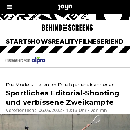
START
SHOWS
REALITY
FILME
SERIEN
DO
Präsentiert von
Die Models treten im Duell gegeneinander an
Sportliches Editorial-Shooting
und verbissene Zweikämpfe
Veröffentlicht:
06.05.2022 • 12:13 Uhr
von
mh