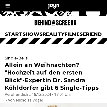
START
SHOWS
REALITY
FILME
SERIEN
DO
Single-Bells
Allein an Weihnachten?
"Hochzeit auf den ersten
Blick"-Expertin Dr. Sandra
Köhldorfer gibt 6 Single-Tipps
Veröffentlicht:
18.12.2024 • 18:01 Uhr
von
Nicholas Vogel