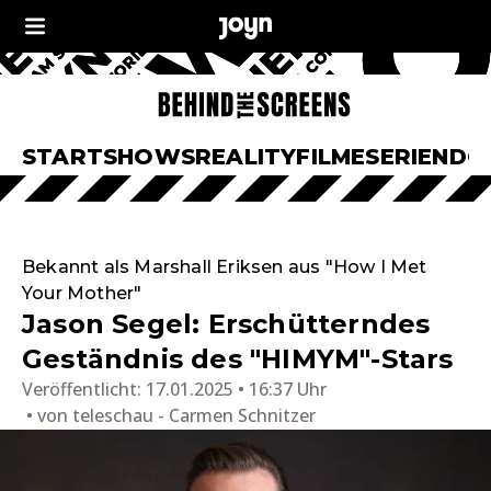
START
SHOWS
REALITY
FILME
SERIEN
DO
Bekannt als Marshall Eriksen aus "How I Met
Your Mother"
Jason Segel: Erschütterndes
Geständnis des "HIMYM"-Stars
Veröffentlicht:
17.01.2025 • 16:37 Uhr
von
teleschau - Carmen Schnitzer