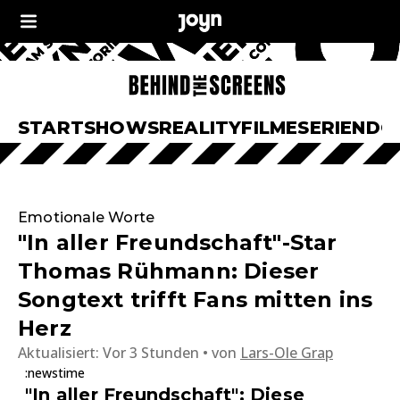
START
SHOWS
REALITY
FILME
SERIEN
DO
Emotionale Worte
"In aller Freundschaft"-Star
Thomas Rühmann: Dieser
Songtext trifft Fans mitten ins
Herz
Aktualisiert:
Vor 3 Stunden
von
Lars-Ole Grap
:newstime
"In aller Freundschaft": Diese