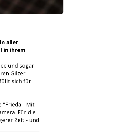
n aller
l in ihrem
Fee und sogar
ren Gilzer
üllt sich für
 "
Frieda - Mit
amera. Für die
gerer Zeit - und