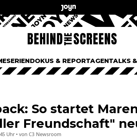
ME
SERIEN
DOKUS & REPORTAGEN
TALKS 
ck: So startet Maren
aller Freundschaft" n
:45 Uhr
von
C3 Newsroom