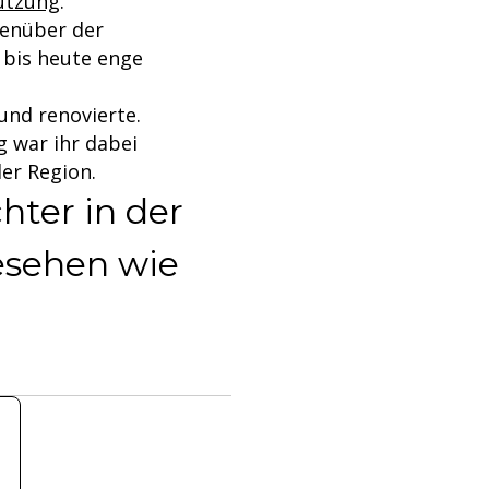
tützung
.
egenüber der
t bis heute enge
 und renovierte.
g war ihr dabei
der Region.
chter in der
gesehen wie