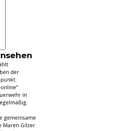
ernsehen
ählt
eben der
lpunkt.
-online"
euerwehr in
regelmäßig.
ine gemeinsame
te Maren Gilzer