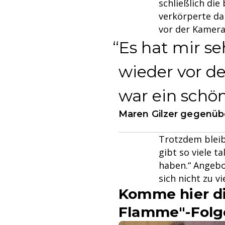
schließlich di
verkörperte da
vor der Kamera 
Es hat mir se
wieder vor d
war ein schön
Maren Gilzer gegenübe
Trotzdem bleibt
gibt so viele t
haben.“ Angebo
sich nicht zu v
Komme hier dir
Flamme"-Folg