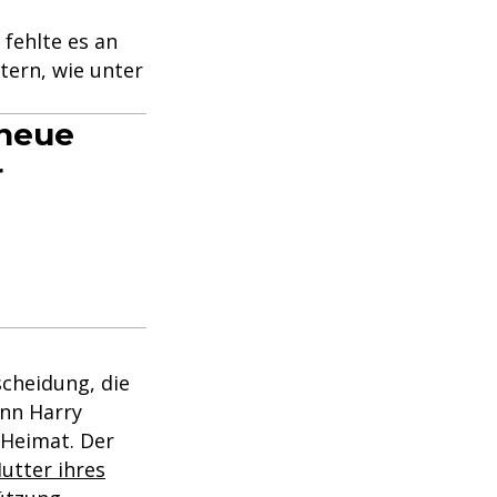
 fehlte es an
tern, wie unter
 neue
r
scheidung, die
nn Harry
 Heimat. Der
utter ihres