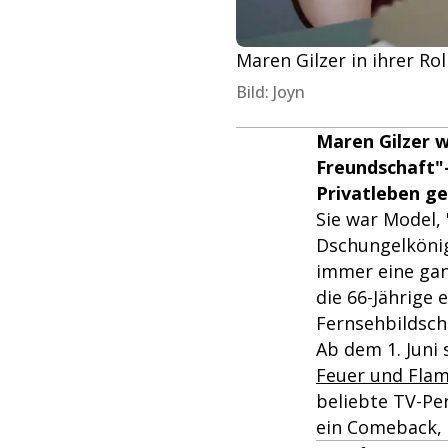
Maren Gilzer in ihrer Ro
Bild: Joyn
Maren Gilzer wa
Freundschaft"-
Privatleben ger
Sie war Model, 
Dschungelkönigi
immer eine ganz
die 66-Jährige 
Fernsehbildsch
Ab dem 1. Juni 
Feuer und Fla
beliebte TV-Per
ein Comeback, ü