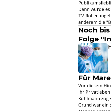
Publikumsliebl
Dann wurde es r
TV-Rollenangeb
anderem die "Bi
Noch bis
Folge "I
H
Für Mare
Vor diesem Hin
ihr Privatlebe
Kuhlmann zog s
Grund war ein 