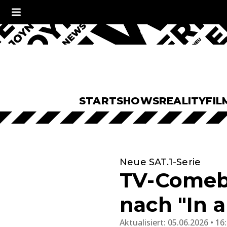
START
SHOWS
REALITY
FIL
Neue SAT.1-Serie
TV-Comeba
nach "In 
Aktualisiert:
05.06.2026 • 16