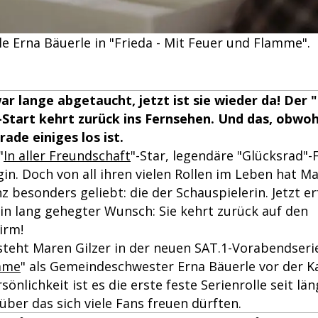
lle Erna Bäuerle in "Frieda - Mit Feuer und Flamme".
r lange abgetaucht, jetzt ist sie wieder da! Der "I
Start kehrt zurück ins Fernsehen. Und das, obwoh
ade einiges los ist.
"
In aller Freundschaft
"-Star, legendäre "Glücksrad"-
n. Doch von all ihren vielen Rollen im Leben hat Ma
 besonders geliebt: die der Schauspielerin. Jetzt erf
ein lang gehegter Wunsch: Sie kehrt zurück auf den
irm!
steht Maren Gilzer in der neuen SAT.1-Vorabendserie
mme
" als Gemeindeschwester Erna Bäuerle vor der K
sönlichkeit ist es die erste feste Serienrolle seit län
ber das sich viele Fans freuen dürften.