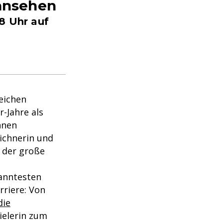
 ansehen
8 Uhr auf
eichen
-Jahre als
nnen
eichnerin und
h der große
kanntesten
rriere: Von
die
ielerin zum