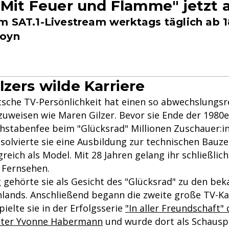
- Mit Feuer und Flamme" jetzt
m SAT.1-Livestream werktags täglich ab 1
Joyn
lzers wilde Karriere
sche TV-Persönlichkeit hat einen so abwechslungsr
uweisen wie Maren Gilzer. Bevor sie Ende der 1980er
stabenfee beim "Glücksrad" Millionen Zuschauer:i
bsolvierte sie eine Ausbildung zur technischen Bauz
greich als Model. Mit 28 Jahren gelang ihr schließlic
 Fernsehen.
g gehörte sie als Gesicht des "Glücksrad" zu den be
lands. Anschließend begann die zweite große TV-Ka
pielte sie in der Erfolgsserie
"In aller Freundschaft" 
ter Yvonne Habermann
und wurde dort als Schausp