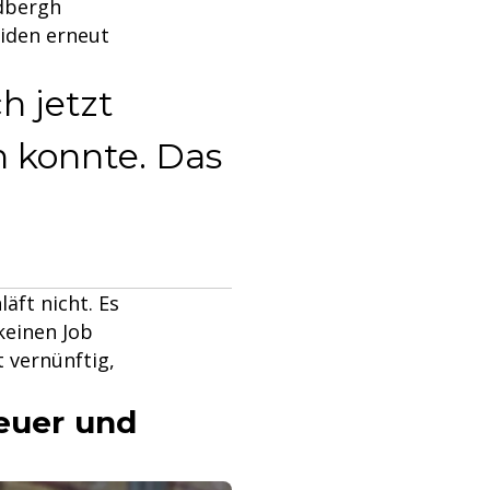
ndbergh
eiden erneut
h jetzt
n konnte. Das
äft nicht. Es
keinen Job
 vernünftig,
Feuer und