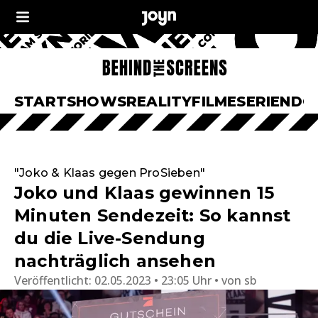
START
SHOWS
REALITY
FILME
SERIEN
DO
"Joko & Klaas gegen ProSieben"
Joko und Klaas gewinnen 15
Minuten Sendezeit: So kannst
du die Live-Sendung
nachträglich ansehen
Veröffentlicht:
02.05.2023 • 23:05 Uhr
von
sb