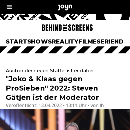
START
SHOWS
REALITY
FILME
SERIEN
DO
Auch in der neuen Staffel ist er dabei
"Joko & Klaas gegen
ProSieben" 2022: Steven
Gätjen ist der Moderator
Veröffentlicht:
13.04.2022 • 13:11 Uhr
von
lh