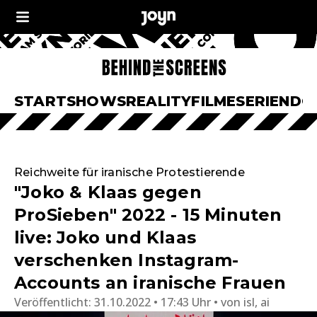
START
SHOWS
REALITY
FILME
SERIEN
DO
Reichweite für iranische Protestierende
"Joko & Klaas gegen
ProSieben" 2022 - 15 Minuten
live: Joko und Klaas
verschenken Instagram-
Accounts an iranische Frauen
Veröffentlicht:
31.10.2022 • 17:43 Uhr
von
isl, ai