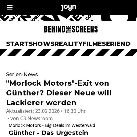
START
SHOWS
REALITY
FILME
SERIEN
DO
Serien-News
"Morlock Motors"-Exit von
Günther? Dieser Neue will
Lackierer werden
Aktualisiert:
23.05.2026 • 16:30 Uhr
von
C3 Newsroom
Morlock Motors - Big Deals im Westerwald
Günther - Das Urgestein