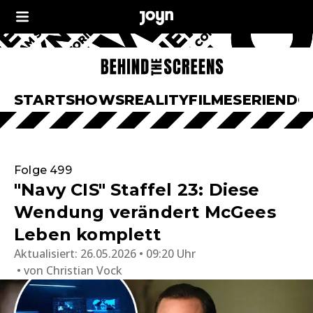
START
SHOWS
REALITY
FILME
SERIEN
DO
Folge 499
"Navy CIS" Staffel 23: Diese
Wendung verändert McGees
Leben komplett
Aktualisiert:
26.05.2026 • 09:20 Uhr
von
Christian Vock