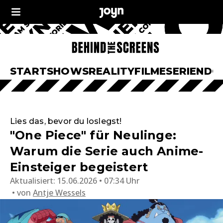
START
SHOWS
REALITY
FILME
SERIEN
DO
Lies das, bevor du loslegst!
"One Piece" für Neulinge:
Warum die Serie auch Anime-
Einsteiger begeistert
Aktualisiert:
15.06.2026 • 07:34 Uhr
von
Antje Wessels