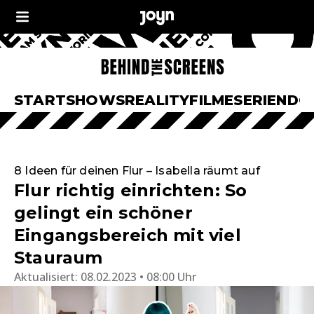
START
SHOWS
REALITY
FILME
SERIEN
DO
8 Ideen für deinen Flur – Isabella räumt auf
Flur richtig einrichten: So
gelingt ein schöner
Eingangsbereich mit viel
Stauraum
Aktualisiert:
08.02.2023 • 08:00 Uhr