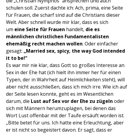
die „Christian Nymphos“ ansprechen und auch
schulen soll. Zuerst dachte ich: Ach, prima, eine Seite
für Frauen, die scharf sind auf die Christians dieser
Welt. Aber schnell wurde mir klar, dass es sich
um
eine Seite für Frauen
handelt,
die es
männlichen christlichen Fundamentalisten
ehemäßig recht machen wollen
. Oder einfacher
gesagt:
„Married sex, spicy, the way God intended
it to be!“
Es war mir nie klar, dass Gott so großes Interesse an
Sex in der Ehe hat (ich hielt ihn immer her für einen
Typen, der in Wahrheit auf Heimlichkeiten steht), will
aber nicht ausschließen, dass ich mich irre. Wie ich auf
der Seite lesen konnte, geht es im Wesentlichen
darum, die
Lust auf Sex vor der Ehe zu zügeln
oder
sich mit Männern herumzuplagen, bei denen das
Wort Lust offenbar mit der Taufe ersäuft worden ist.
„Bitte betet für uns. Ich hatte eine Erleuchtung, aber
er ist nicht so begeistert davon. Er sagt, dass er