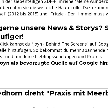
. In der siebenteiligen ZDF-Filmreihe "Meine wunder
) übernahm sie die weibliche Hauptrolle. Dazu kame
Insel" (2012 bis 2015) und "Fritzie - Der Himmel muss
 gerne unsere News & Storys? S
ufiger!
lick kannst du "Joyn - Behind The Screens" auf Goog
lle hinzufügen. So bekommst du mehr spannende N
ys rund um deine Lieblingssendungen und Promis.
oyn als bevorzugte Quelle auf Google hi
dhorn dreht "Praxis mit Meerb