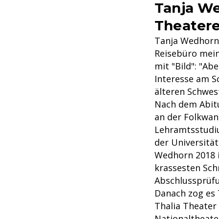
Tanja We
Theater
Tanja Wedhorn 
Reisebüro mein
mit "Bild": "Ab
Interesse am S
älteren Schwes
Nach dem Abitu
an der Folkwan
Lehramtsstudiu
der Universitä
Wedhorn 2018 i
krassesten Schn
Abschlussprüfu
Danach zog es 
Thalia Theater
Nationaltheat