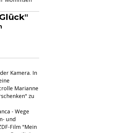
Glück"
n
der Kamera. In
eine
trolle Marianne
erschenken" zu
anca - Wege
lm- und
ZDF-Film "Mein