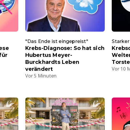
"Das Ende ist eingepreist"
Starker
iese
Krebs-Diagnose: So hat sich
Krebs
für
Hubertus Meyer-
Weite
Burckhardts Leben
Torste
Vor 10 
verändert
Vor 5 Minuten