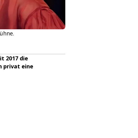
bühne.
it 2017 die
h privat eine