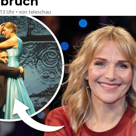
hbruch
:13 Uhr
von
teleschau