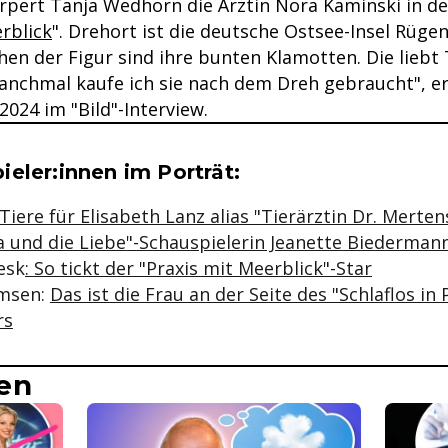
örpert Tanja Wedhorn die Ärztin Nora Kaminski in d
rblick
". Drehort ist die deutsche Ostsee-Insel Rügen
hen der Figur sind ihre bunten Klamotten. Die lieb
Manchmal kaufe ich sie nach dem Dreh gebraucht", er
2024 im "Bild"-Interview.
se & Informationen zum Inhalt
eler:innen im Porträt:
iere für Elisabeth Lanz alias "Tierärztin Dr. Mertens
a und die Liebe"-Schauspielerin Jeanette Biederman
esk
: So tickt der "Praxis mit Meerblick"-Star
msen:
Das ist die Frau an der Seite des "Schlaflos in 
rs
en