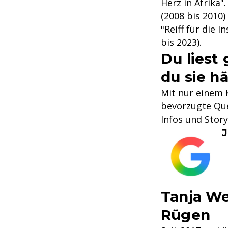
Herz in Afrika"
(2008 bis 2010
"Reiff für die 
bis 2023).
Du liest
du sie hä
Mit nur einem K
bevorzugte Que
Infos und Stor
J
Tanja We
Rügen