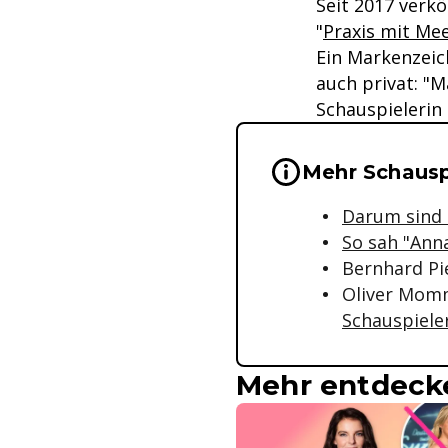
Seit 2017 verk
"
Praxis mit Mee
Ein Markenzeic
auch privat: "
Schauspielerin 
Wichtige Hinwei
Mehr Schauspi
Darum sind T
So sah "Ann
Bernhard Pi
Oliver Mom
Schauspiele
Mehr entdeck