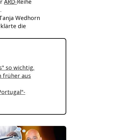
er
ARD-
Reihe
.
t Tanja Wedhorn
klärte die
" so wichtig.
n früher aus
Portugal"-