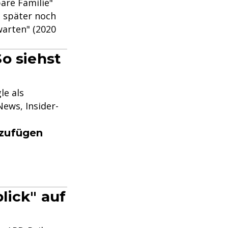
bare Familie"
n später noch
 warten" (2020
o siehst
le als
ews, Insider-
nzufügen
lick" auf