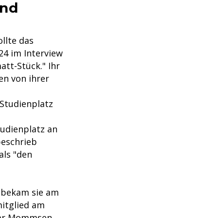
und
llte das
24 im Interview
att-Stück." Ihr
en von ihrer
Studienplatz
tudienplatz an
beschrieb
als "den
 bekam sie am
mitglied am
iver Mommsen