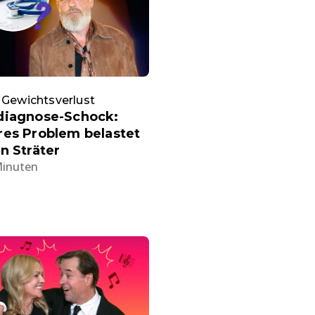
 Gewichtsverlust
diagnose-Schock:
res Problem belastet
n Sträter
Minuten