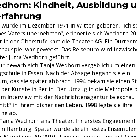
dhorn: Kindheit, Ausbildung 
erfahrung
wurde im Dezember 1971 in Witten geboren. "Ich so
es Vaters übernehmen", erinnerte sich Wedhorn 20
er in der Oberstufe kam die Theater-AG. Ein Dürrenm
chauspiel war geweckt. Das Reisebüro wird inzwisch
ter Jutta Wedhorn geführt.
r bewarb sich Tanja Wedhorn vergeblich um einen 
gschule in Essen. Nach der Absage begann sie ein
m, das sie später abbrach. 1994 bekam sie einen S
t der Künste in Berlin. Den Umzug in die Metropole 
m Interview mit der Nachrichtenagentur teleschau 
itt" in ihrem bisherigen Leben. 1998 legte sie ihre
ng ab.
Tanja Wedhorn ans Theater: Ihr erstes Engagement
 in Hamburg. Später wurde sie ein festes Ensemble
er Mannheim. Ab 2010 stand sie gemeinsam mit Ol