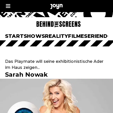
START
SHOWS
REALITY
FILME
SERIEN
DO
Das Playmate will seine exhibitionistische Ader
im Haus zeigen...
Sarah Nowak