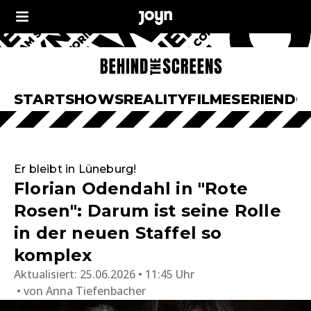
START
SHOWS
REALITY
FILME
SERIEN
DO
Er bleibt in Lüneburg!
Florian Odendahl in "Rote
Rosen": Darum ist seine Rolle
in der neuen Staffel so
komplex
Aktualisiert:
25.06.2026 • 11:45 Uhr
von
Anna Tiefenbacher