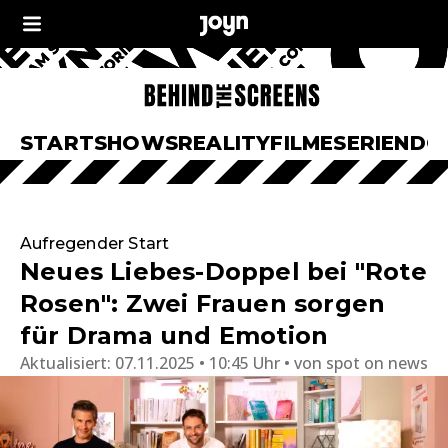
START
SHOWS
REALITY
FILME
SERIEN
DO
Aufregender Start
Neues Liebes-Doppel bei "Rote
Rosen": Zwei Frauen sorgen
für Drama und Emotion
Aktualisiert:
07.11.2025 • 10:45 Uhr
von
spot on news