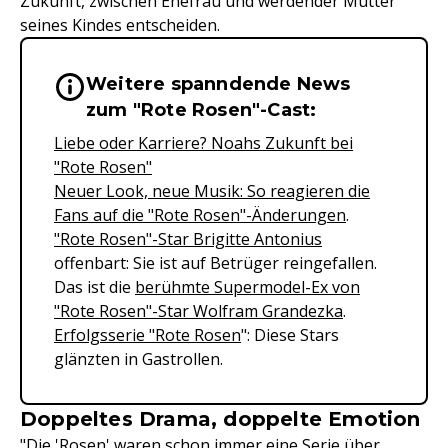
Zukunft, zwischen Ehefrau und werdender Mutter
seines Kindes entscheiden.
Weitere spanndende News
Wichtige Hinweise & Informationen 
zum "Rote Rosen"-Cast:
Liebe oder Karriere? Noahs Zukunft bei
"Rote Rosen"
Neuer Look, neue Musik: So reagieren die
Fans auf die "Rote Rosen"-Änderungen
.
"Rote Rosen"-Star Brigitte Antonius
offenbart: Sie ist auf Betrüger reingefallen.
Das ist die
berühmte Supermodel-Ex von
"Rote Rosen"-Star Wolfram Grandezka
.
Erfolgsserie "Rote Rosen
": Diese Stars
glänzten in Gastrollen.
Doppeltes Drama, doppelte Emotion
"Die 'Rosen' waren schon immer eine Serie über