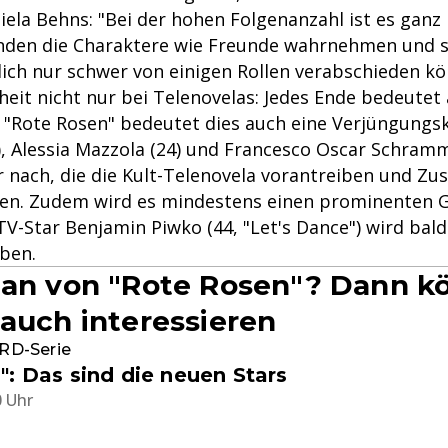
iela Behns: "Bei der hohen Folgenanzahl ist es ganz
nden die Charaktere wie Freunde wahrnehmen und s
lich nur schwer von einigen Rollen verabschieden kö
heit nicht nur bei Telenovelas: Jedes Ende bedeutet
 "Rote Rosen" bedeutet dies auch eine Verjüngungsk
), Alessia Mazzola (24) und Francesco Oscar Schramm
r nach, die die Kult-Telenovela vorantreiben und Z
en. Zudem wird es mindestens einen prominenten G
V-Star Benjamin Piwko (44, "Let's Dance") wird bald
ben.
Fan von "Rote Rosen"? Dann k
 auch interessieren
ARD-Serie
": Das sind die neuen Stars
0 Uhr