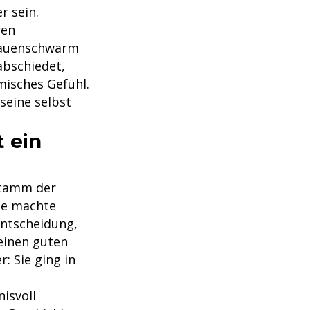
r sein.
ren
Frauenschwarm
abschiedet,
misches Gefühl.
 seine selbst
t ein
 Stamm der
Sie machte
 Entscheidung,
einen guten
: Sie ging in
isvoll