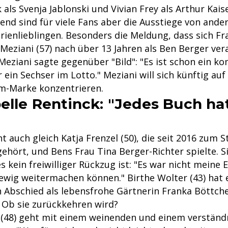
als Svenja Jablonski und Vivian Frey als Arthur Kaise
end sind für viele Fans aber die Ausstiege von ande
erienlieblingen. Besonders die Meldung, dass sich 
Meziani (57) nach über 13 Jahren als Ben Berger ver
Meziani sagte gegenüber "Bild": "Es ist schon ein ko
 ein Sechser im Lotto." Meziani will sich künftig auf
m-Marke konzentrieren.
belle Rentinck: "Jedes Buch ha
t auch gleich Katja Frenzel (50), die seit 2016 zum
gehört, und Bens Frau Tina Berger-Richter spielte. 
es kein freiwilliger Rückzug ist: "Es war nicht meine
 ewig weitermachen können." Birthe Wolter (43) hat 
 Abschied als lebensfrohe Gärtnerin Franka Böttcher
 Ob sie zurückkehren wird?
 (48) geht mit einem weinenden und einem verständn