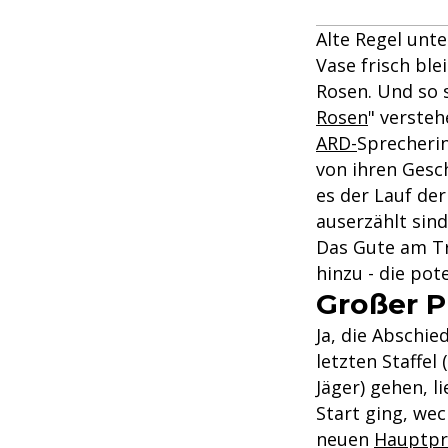
Alte Regel unt
Vase frisch ble
Rosen. Und so s
Rosen
" versteh
ARD-
Sprecherin
von ihren Gesc
es der Lauf de
auserzählt sind
Das Gute am Tr
hinzu - die pot
Großer P
Ja, die Abschie
letzten Staffel 
Jäger) gehen, l
Start ging, wec
neuen
Hauptpr