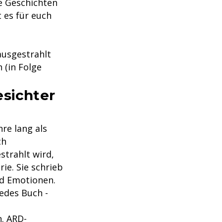
e Geschichten
 es für euch
ausgestrahlt
 (in Folge
esichter
hre lang als
ch
strahlt wird,
rie. Sie schrieb
nd Emotionen.
jedes Buch -
n. ARD-