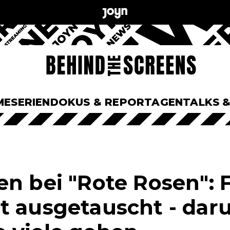
ME
SERIEN
DOKUS & REPORTAGEN
TALKS 
en bei "Rote Rosen": 
t ausgetauscht - da