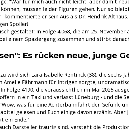
ge: "War für mich auch nicht leicht, aber damit neu
 können, müssen leider Figuren gehen. Nur so bleibt
, kommentierte er sein Aus als Dr. Hendrik Althaus.
gen Spoiler!
sch gestaltet: In Folge 4.068, die am 25. November 
r bei einem Spaziergang zusammen und stirbt danach
sen": Es rücken neue, junge G
zu wird sich Lara-Isabelle Rentinck (38), die sechs Ja
 Amelie Fährmann für Intrigen sorgte, undramatis
In Folge 4190, die voraussichtlich im Mai 2025 ausge
Koffern in ein Taxi und verlässt Lüneburg - und die Se
 "Wow, was für eine Achterbahnfahrt der Gefühle u
Kapitel gelesen und Euch einige davon erzählt. Aber 
at ein Ende."
uch Darsteller traurig sind, versteht die Produktio