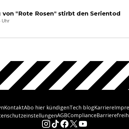
 von "Rote Rosen" stirbt den Serientod
5 Uhr
yn
Kontakt
Abo hier kündigen
Tech blog
Karriere
Impr
AGB
Compliance
Barrierefreih
tenschutzeinstellungen