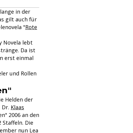
lange in der
s gilt auch für
lenovela "
Rote
y Novela lebt
ränge. Da ist
n erst einmal
ler und Rollen
en"
die Helden der
s Dr.
Klaas
sen" 2006 an den
Staffeln. Die
vember nun Lea