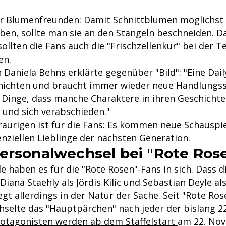
er Blumenfreunden: Damit Schnittblumen möglichst 
iben, sollte man sie an den Stängeln beschneiden. Da
ollten die Fans auch die "Frischzellenkur" bei der Te
en.
 Daniela Behns erklärte gegenüber "Bild": "Eine Dail
hichten und braucht immer wieder neue Handlungsst
r Dinge, dass manche Charaktere in ihren Geschichte
 und sich verabschieden."
aurigen ist für die Fans: Es kommen neue Schauspie
enziellen Lieblinge der nächsten Generation.
ersonalwechsel bei "Rote Ros
de haben es für die "Rote Rosen"-Fans in sich. Dass 
(Diana Staehly als Jördis Kilic und Sebastian Deyle al
iegt allerdings in der Natur der Sache. Seit "Rote Ro
hselte das "Hauptpärchen" nach jeder der bislang 22 
otagonisten werden ab dem Staffelstart
am 22. No