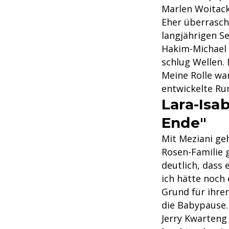
Marlen Woitack 
Eher überrasch
langjährigen S
Hakim-Michael 
schlug Wellen. 
Meine Rolle war
entwickelte Ru
Lara-Isa
Ende"
Mit Meziani geh
Rosen-Familie 
deutlich, dass 
ich hätte noch
Grund für ihren
die Babypause.
Jerry Kwarteng